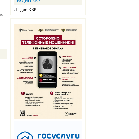
РАДИО КБР
Радио КБР
ов