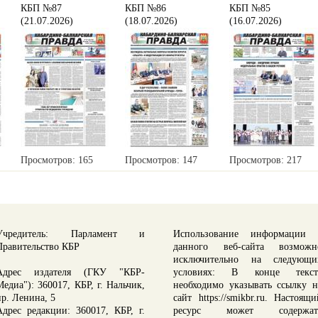
КБП №87
КБП №86
КБП №85
(21.07.2026)
(18.07.2026)
(16.07.2026)
Просмотров: 165
Просмотров: 147
Просмотров: 217
Учредитель: Парламент и
Использование информации 
Правительство КБР
данного веб-сайта возможн
исключительно на следующи
Адрес издателя (ГКУ "КБР-
условиях: В конце текст
Медиа"): 360017, КБР, г. Нальчик,
необходимо указывать ссылку н
пр. Ленина, 5
сайт https://smikbr.ru. Настоящи
Адрес редакции: 360017, КБР, г.
ресурс может содержат