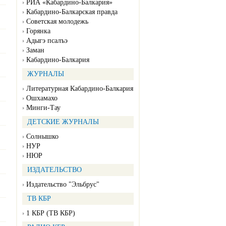
РИА «Кабардино-Балкария»
Кабардино-Балкарская правда
Советская молодежь
Горянка
Адыгэ псалъэ
Заман
Кабардино-Балкария
ЖУРНАЛЫ
Литературная Кабардино-Балкария
Ошхамахо
Минги-Тау
ДЕТСКИЕ ЖУРНАЛЫ
Солнышко
НУР
НЮР
ИЗДАТЕЛЬСТВО
Издательство "Эльбрус"
ТВ КБР
1 КБР (ТВ КБР)