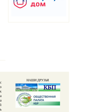
НАШИ ДРУЗЬЯ
с
о
х
а
а
й
ь