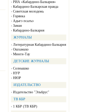
РИА «Кабардино-Балкария»
Кабардино-Балкарская правда
Советская молодежь
Горянка
Адыгэ псалъэ
Заман
Кабардино-Балкария
ЖУРНАЛЫ
Литературная Кабардино-Балкария
Ошхамахо
Минги-Тау
ДЕТСКИЕ ЖУРНАЛЫ
Солнышко
НУР
НЮР
ИЗДАТЕЛЬСТВО
Издательство "Эльбрус"
ТВ КБР
1 КБР (ТВ КБР)