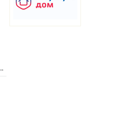
ов
БП №88
07.2026)