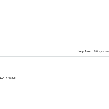
Подробнее
164 просмот
о К
(28.
2026 - 07 (Июль)