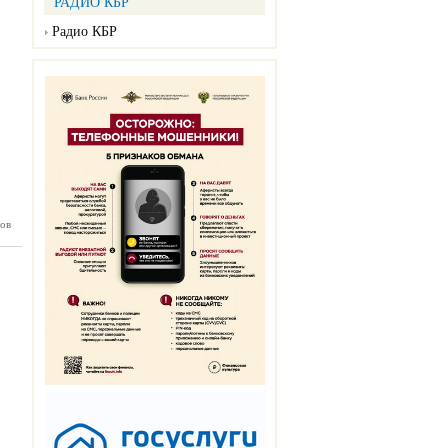
РАДИО КБР
Радио КБР
ов
БП №89
07.2026)