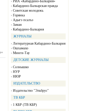
РИА «Кабардино-Балкария»
Кабардино-Балкарская правда
Советская молодежь
Горянка
Адыгэ псалъэ
Заман
Кабардино-Балкария
ЖУРНАЛЫ
Литературная Кабардино-Балкария
Ошхамахо
ра
БП №90
Минги-Тау
07.2026)
ДЕТСКИЕ ЖУРНАЛЫ
Солнышко
НУР
НЮР
ИЗДАТЕЛЬСТВО
Издательство "Эльбрус"
ТВ КБР
1 КБР (ТВ КБР)