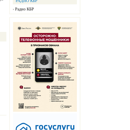
РАДИО КБР
Радио КБР