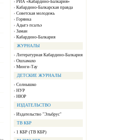
РИА «Кабардино-Балкария»
Кабардино-Балкарская правда
Советская молодежь
Горянка
Адыгэ псалъэ
Заман
Кабардино-Балкария
ЖУРНАЛЫ
Литературная Кабардино-Балкария
Ошхамахо
Минги-Тау
ДЕТСКИЕ ЖУРНАЛЫ
Солнышко
НУР
НЮР
ИЗДАТЕЛЬСТВО
Издательство "Эльбрус"
ТВ КБР
1 КБР (ТВ КБР)
ра