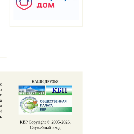
НАШИ ДРУЗЬЯ
с
о
х
а
а
й
ь
KBP
Copyright © 2005-2026.
Служебный вход