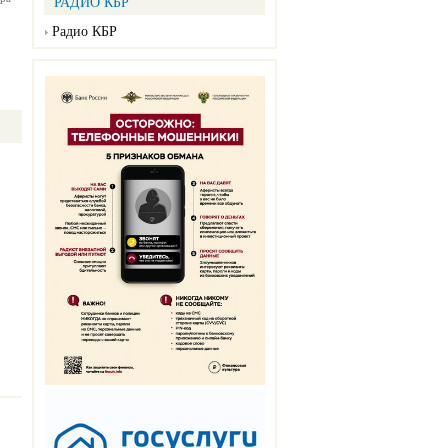
РАДИО КБР
Радио КБР