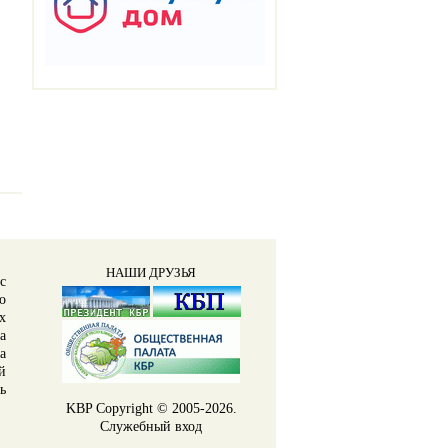
НАШИ ДРУЗЬЯ
с
о
х
а
а
й
ь
KBP
Copyright © 2005-2026.
Служебный вход