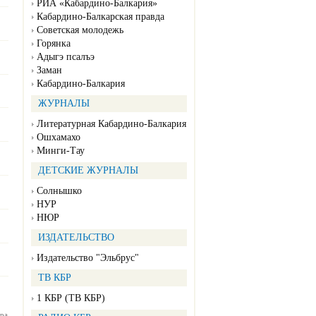
РИА «Кабардино-Балкария»
Кабардино-Балкарская правда
Советская молодежь
Горянка
Адыгэ псалъэ
Заман
Кабардино-Балкария
ЖУРНАЛЫ
Литературная Кабардино-Балкария
Ошхамахо
Минги-Тау
ДЕТСКИЕ ЖУРНАЛЫ
Солнышко
НУР
НЮР
ИЗДАТЕЛЬСТВО
Издательство "Эльбрус"
ТВ КБР
1 КБР (ТВ КБР)
ра