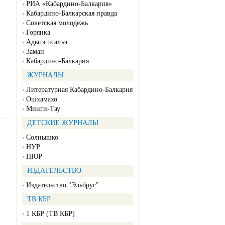
РИА «Кабардино-Балкария»
Кабардино-Балкарская правда
Советская молодежь
Горянка
Адыгэ псалъэ
Заман
Кабардино-Балкария
ЖУРНАЛЫ
Литературная Кабардино-Балкария
Ошхамахо
Минги-Тау
ДЕТСКИЕ ЖУРНАЛЫ
Солнышко
НУР
НЮР
ИЗДАТЕЛЬСТВО
Издательство "Эльбрус"
ТВ КБР
1 КБР (ТВ КБР)