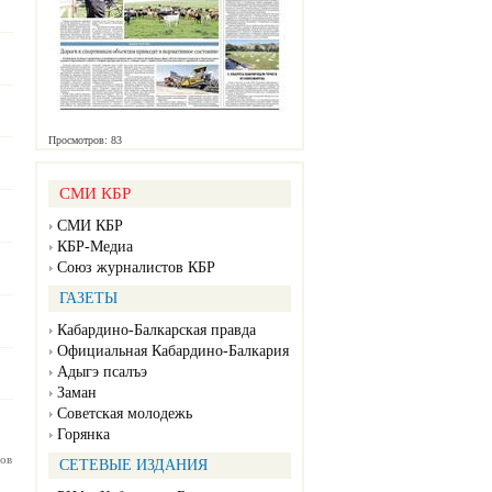
Просмотров: 83
СМИ КБР
СМИ КБР
КБР-Медиа
Союз журналистов КБР
ГАЗЕТЫ
Кабардино-Балкарская правда
Официальная Кабардино-Балкария
Адыгэ псалъэ
Заман
Советская молодежь
Горянка
ов
СЕТЕВЫЕ ИЗДАНИЯ