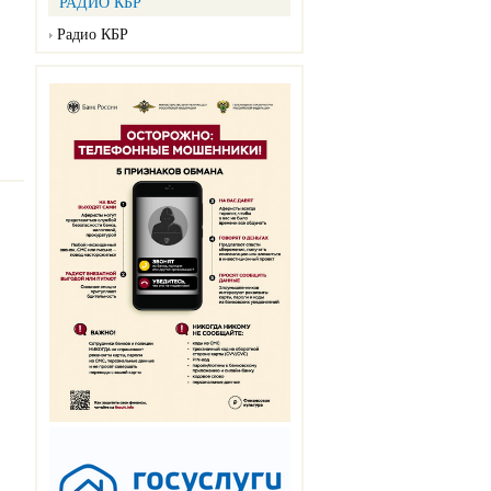
РАДИО КБР
Радио КБР