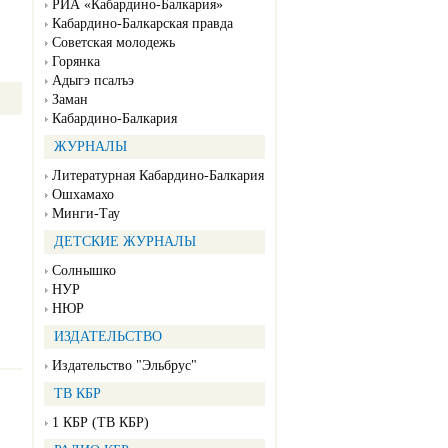
РИА «Кабардино-Балкария»
Кабардино-Балкарская правда
Советская молодежь
Горянка
Адыгэ псалъэ
Заман
Кабардино-Балкария
ЖУРНАЛЫ
Литературная Кабардино-Балкария
Ошхамахо
Минги-Тау
ДЕТСКИЕ ЖУРНАЛЫ
Солнышко
НУР
НЮР
ИЗДАТЕЛЬСТВО
Издательство "Эльбрус"
ТВ КБР
1 КБР (ТВ КБР)