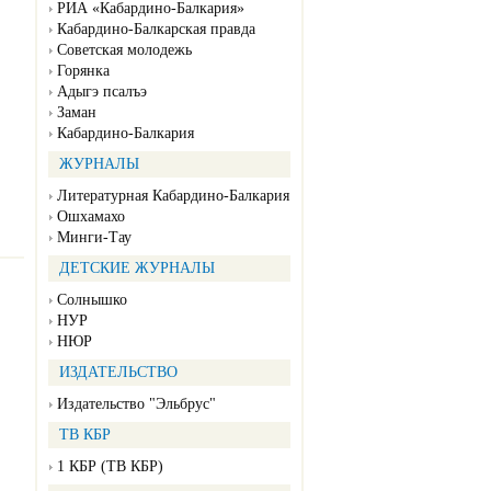
РИА «Кабардино-Балкария»
Кабардино-Балкарская правда
Советская молодежь
Горянка
Адыгэ псалъэ
Заман
Кабардино-Балкария
ЖУРНАЛЫ
Литературная Кабардино-Балкария
Ошхамахо
Минги-Тау
ДЕТСКИЕ ЖУРНАЛЫ
Солнышко
НУР
НЮР
ИЗДАТЕЛЬСТВО
Издательство "Эльбрус"
ТВ КБР
1 КБР (ТВ КБР)