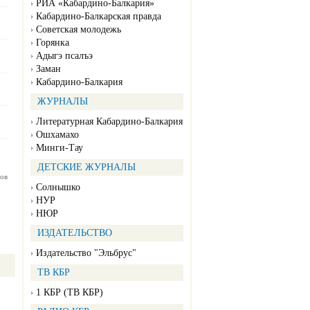
РИА «Кабардино-Балкария»
Кабардино-Балкарская правда
Советская молодежь
Горянка
Адыгэ псалъэ
Заман
Кабардино-Балкария
ЖУРНАЛЫ
Литературная Кабардино-Балкария
Ошхамахо
Минги-Тау
ДЕТСКИЕ ЖУРНАЛЫ
ов
Солнышко
НУР
НЮР
ИЗДАТЕЛЬСТВО
Издательство "Эльбрус"
ТВ КБР
1 КБР (ТВ КБР)