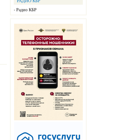
РАДИО КБР
Радио КБР