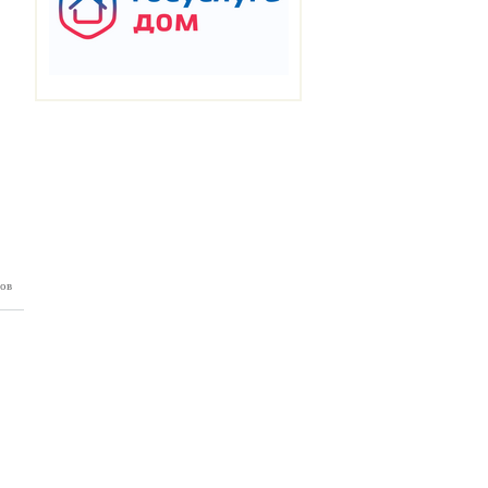
ов
КБ №14
04.2025)