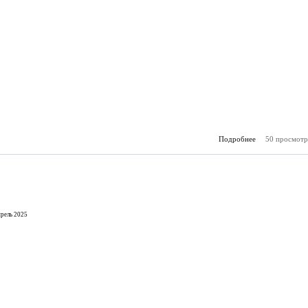
Подробнее
50 просмотр
о О
(26.
рель 2025