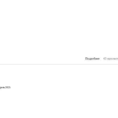
Подробнее
43 просмот
о О
(19.
рель 2025