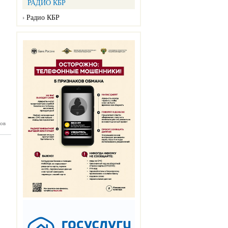
РАДИО КБР
Радио КБР
ов
КБ №15
04.2025)