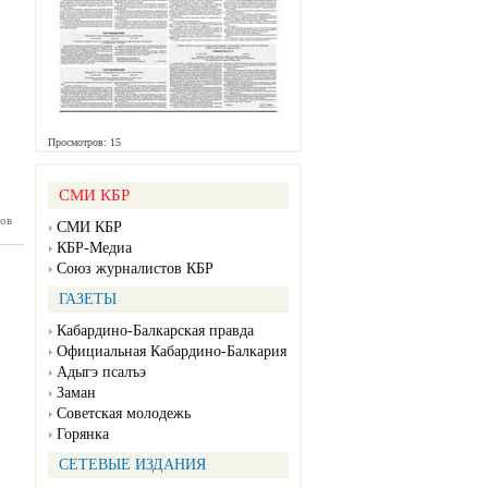
Просмотров: 15
СМИ КБР
ов
КБ №17
СМИ КБР
04.2025)
КБР-Медиа
Союз журналистов КБР
ГАЗЕТЫ
Кабардино-Балкарская правда
Официальная Кабардино-Балкария
Адыгэ псалъэ
Заман
Советская молодежь
Горянка
СЕТЕВЫЕ ИЗДАНИЯ