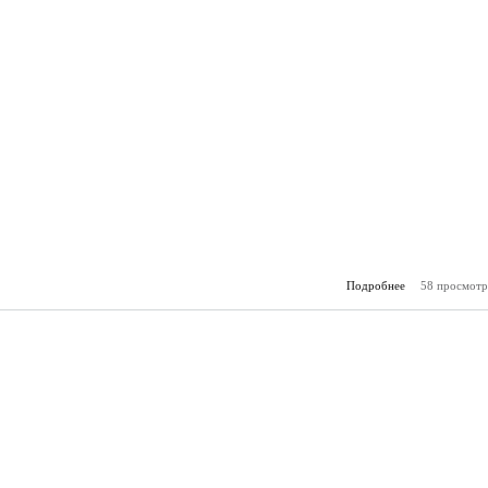
Подробнее
58 просмотр
о О
(05.