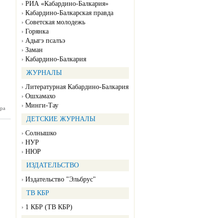
РИА «Кабардино-Балкария»
Кабардино-Балкарская правда
Советская молодежь
Горянка
Адыгэ псалъэ
Заман
Кабардино-Балкария
ЖУРНАЛЫ
Литературная Кабардино-Балкария
Ошхамахо
Минги-Тау
ра
КБ №16
04.2025)
ДЕТСКИЕ ЖУРНАЛЫ
Солнышко
НУР
НЮР
ИЗДАТЕЛЬСТВО
Издательство "Эльбрус"
ТВ КБР
1 КБР (ТВ КБР)