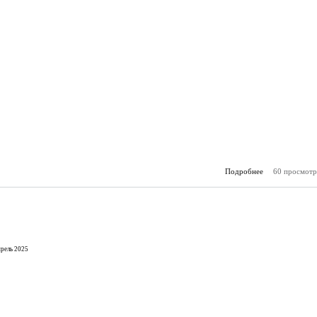
Подробнее
60 просмотр
о О
(12.
рель 2025