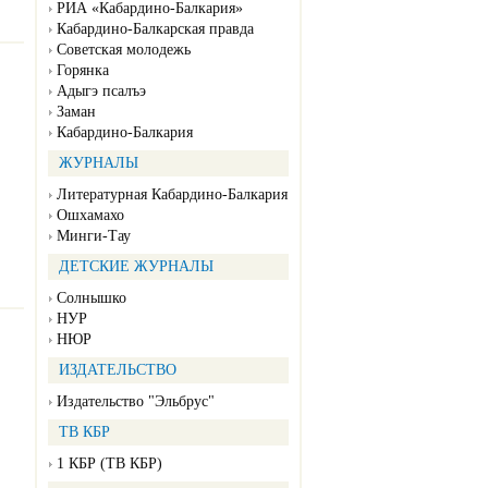
РИА «Кабардино-Балкария»
Кабардино-Балкарская правда
Советская молодежь
Горянка
Адыгэ псалъэ
Заман
Кабардино-Балкария
ЖУРНАЛЫ
Литературная Кабардино-Балкария
Ошхамахо
Минги-Тау
ДЕТСКИЕ ЖУРНАЛЫ
Солнышко
НУР
НЮР
ИЗДАТЕЛЬСТВО
Издательство "Эльбрус"
ТВ КБР
1 КБР (ТВ КБР)