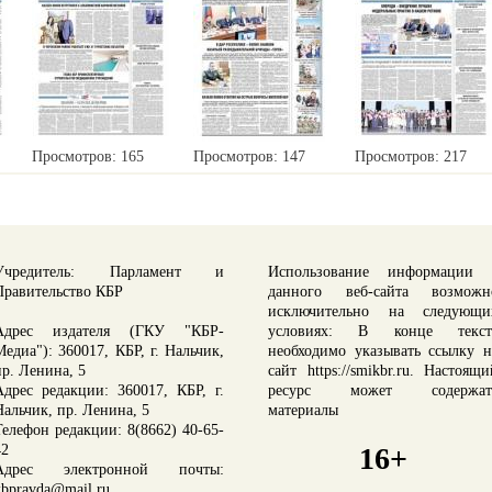
Просмотров: 165
Просмотров: 147
Просмотров: 217
Учредитель: Парламент и
Использование информации 
Правительство КБР
данного веб-сайта возможн
исключительно на следующи
Адрес издателя (ГКУ "КБР-
условиях: В конце текст
Медиа"): 360017, КБР, г. Нальчик,
необходимо указывать ссылку н
пр. Ленина, 5
сайт https://smikbr.ru. Настоящи
Адрес редакции: 360017, КБР, г.
ресурс может содержат
Нальчик, пр. Ленина, 5
материалы
Телефон редакции: 8(8662) 40-65-
16+
42
Адрес электронной почты:
kbpravda@mail.ru