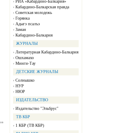
РИА «Кабардино-Балкария»
Кабардино-Балкарская правда
Советская молодежь
Горянка
Адыгэ псалъэ
Заман
Кабардино-Балкария
ЖУРНАЛЫ
Литературная Кабардино-Балкария
Ошхамахо
Минги-Тау
ДЕТСКИЕ ЖУРНАЛЫ
Солнышко
НУР
НЮР
ИЗДАТЕЛЬСТВО
Издательство "Эльбрус"
ТВ КБР
ов
1 КБР (ТВ КБР)