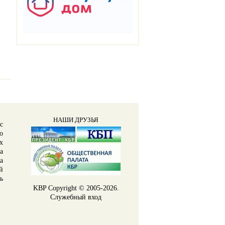
НАШИ ДРУЗЬЯ
с
о
х
а
а
й
ь
KBP
Copyright © 2005-2026.
Служебный вход