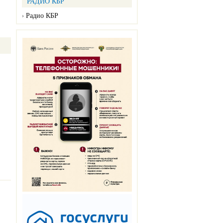
РАДИО КБР
Радио КБР