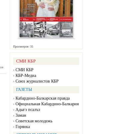
Просмотров: 35
СМИ КБР
ов
нка №31
СМИ КБР
07.2026)
КБР-Медиа
Союз журналистов КБР
ГАЗЕТЫ
Кабардино-Балкарская правда
Официальная Кабардино-Балкария
Адыгэ псалъэ
Заман
Советская молодежь
Горянка