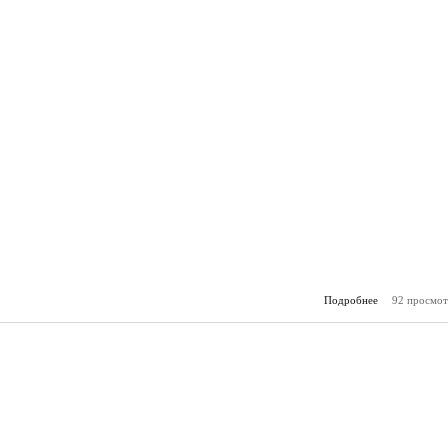
Подробнее
92 просмот
о Горя
(27.