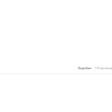
Подробнее
118 просмотр
о Горя
(08.