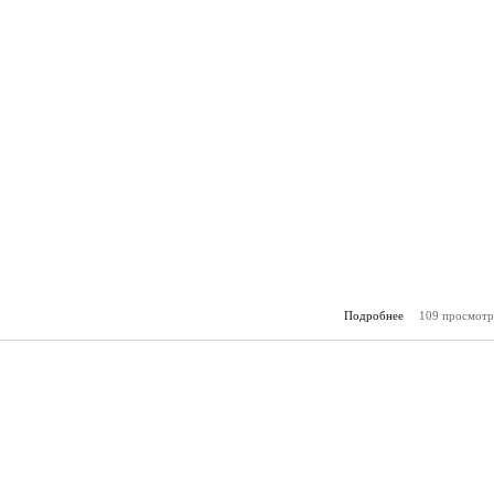
Подробнее
109 просмотр
о Горя
(01.