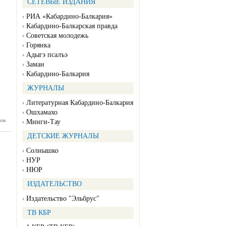
СЕТЕВЫЕ ИЗДАНИЯ
РИА «Кабардино-Балкария»
Кабардино-Балкарская правда
Советская молодежь
Горянка
Адыгэ псалъэ
Заман
Кабардино-Балкария
ЖУРНАЛЫ
Литературная Кабардино-Балкария
Ошхамахо
ов
нка №30
Минги-Тау
07.2026)
ДЕТСКИЕ ЖУРНАЛЫ
Солнышко
НУР
НЮР
ИЗДАТЕЛЬСТВО
Издательство "Эльбрус"
ТВ КБР