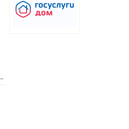
ов
нка №28
07.2026)