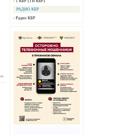
1 КБР (ТВ КБР)
РАДИО КБР
Радио КБР
ов
нка №29
07.2026)