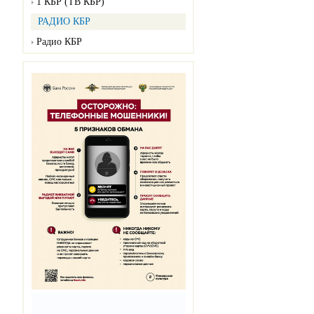
1 КБР (ТВ КБР)
РАДИО КБР
Радио КБР