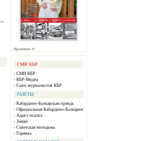
ов
Просмотров: 47
СМИ КБР
СМИ КБР
КБР-Медиа
Союз журналистов КБР
ГАЗЕТЫ
Кабардино-Балкарская правда
Официальная Кабардино-Балкария
Адыгэ псалъэ
Заман
Советская молодежь
Горянка