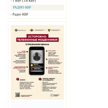
1 КБР (ТВ КБР)
РАДИО КБР
Радио КБР