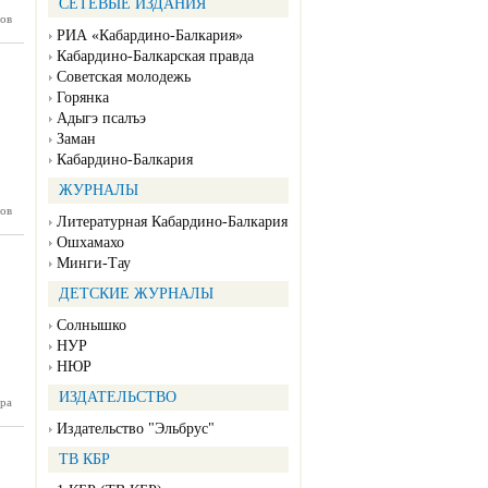
СЕТЕВЫЕ ИЗДАНИЯ
нтябрь)
ов
РИА «Кабардино-Балкария»
Кабардино-Балкарская правда
Советская молодежь
Горянка
Адыгэ псалъэ
Заман
Кабардино-Балкария
ЖУРНАЛЫ
густ)
ов
Литературная Кабардино-Балкария
Ошхамахо
Минги-Тау
ДЕТСКИЕ ЖУРНАЛЫ
Солнышко
НУР
НЮР
ИЗДАТЕЛЬСТВО
Июль)
ра
Издательство "Эльбрус"
ТВ КБР