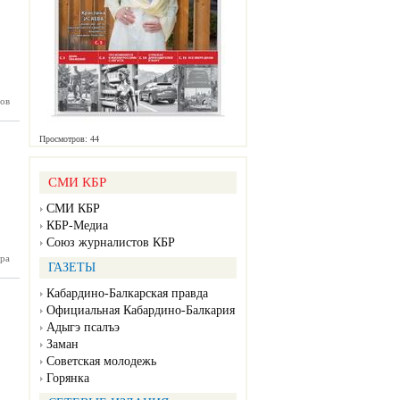
оябрь)
ов
Просмотров: 44
СМИ КБР
СМИ КБР
КБР-Медиа
Союз журналистов КБР
Октябрь)
ра
ГАЗЕТЫ
Кабардино-Балкарская правда
Официальная Кабардино-Балкария
Адыгэ псалъэ
Заман
Советская молодежь
Горянка