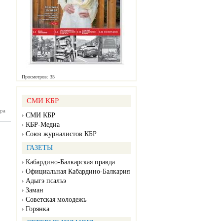
Просмотров: 35
СМИ КБР
ра
нка №35
СМИ КБР
08.2023)
КБР-Медиа
Союз журналистов КБР
ГАЗЕТЫ
Кабардино-Балкарская правда
Официальная Кабардино-Балкария
Адыгэ псалъэ
Заман
Советская молодежь
Горянка