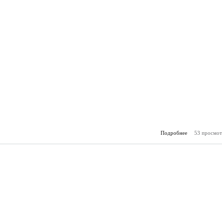
Подробнее
53 просмот
о Горя
(9.