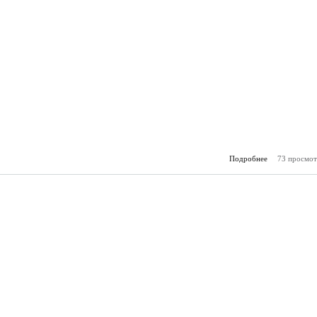
Подробнее
73 просмот
о Горя
(30.