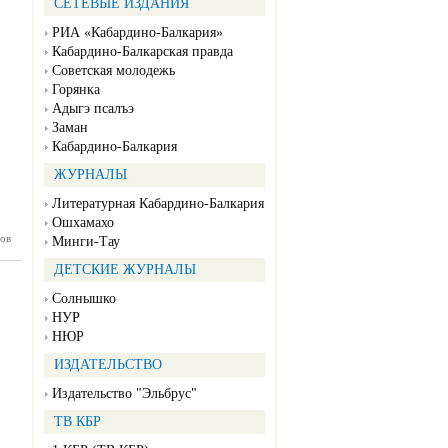
СЕТЕВЫЕ ИЗДАНИЯ
РИА «Кабардино-Балкария»
Кабардино-Балкарская правда
Советская молодежь
Горянка
Адыгэ псалъэ
Заман
Кабардино-Балкария
ЖУРНАЛЫ
Литературная Кабардино-Балкария
Ошхамахо
ов
нка №34
Минги-Тау
08.2023)
ДЕТСКИЕ ЖУРНАЛЫ
Солнышко
НУР
НЮР
ИЗДАТЕЛЬСТВО
Издательство "Эльбрус"
ТВ КБР