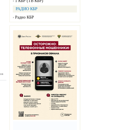
1 КБР (ТВ КБР)
РАДИО КБР
Радио КБР
ов
нка №33
08.2023)