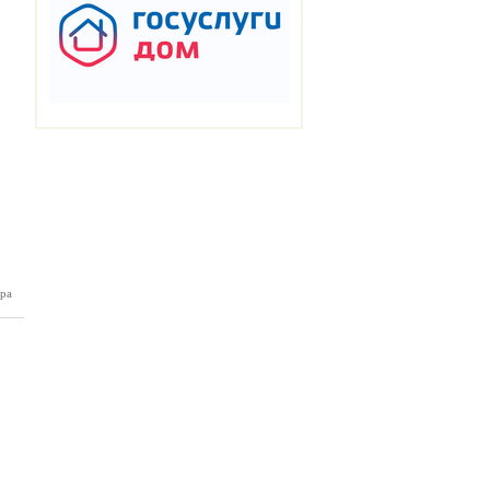
ра
нка №32
08.2023)