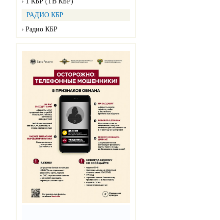
1 КБР (ТВ КБР)
РАДИО КБР
Радио КБР