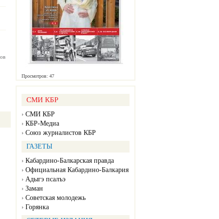
ов
Просмотров: 47
СМИ КБР
СМИ КБР
КБР-Медиа
Союз журналистов КБР
ГАЗЕТЫ
Кабардино-Балкарская правда
Официальная Кабардино-Балкария
Адыгэ псалъэ
Заман
Советская молодежь
Горянка