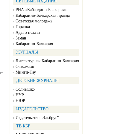
СЕТЕВЫЕ ИЗДАНИЯ
РИА «Кабардино-Балкария»
Кабардино-Балкарская правда
Советская молодежь
Горянка
Адыгэ псалъэ
Заман
Кабардино-Балкария
ЖУРНАЛЫ
Литературная Кабардино-Балкария
Ошхамахо
Минги-Тау
ра
янка №8
02.2025)
ДЕТСКИЕ ЖУРНАЛЫ
Солнышко
НУР
НЮР
ИЗДАТЕЛЬСТВО
Издательство "Эльбрус"
ТВ КБР