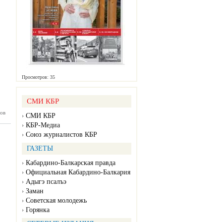
Просмотров: 35
СМИ КБР
ов
янка №9
СМИ КБР
02.2025)
КБР-Медиа
Союз журналистов КБР
ГАЗЕТЫ
Кабардино-Балкарская правда
Официальная Кабардино-Балкария
Адыгэ псалъэ
Заман
Советская молодежь
Горянка