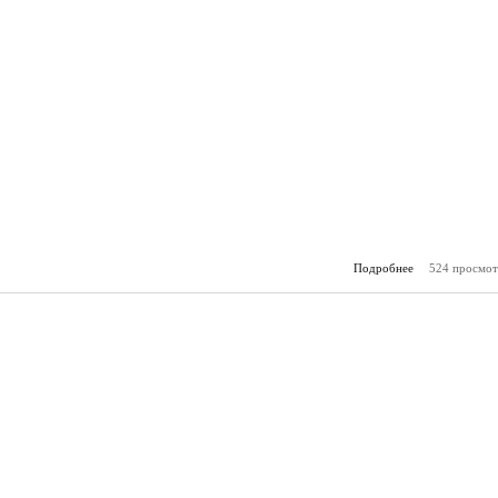
Подробнее
524 просмот
о Гор
(19.