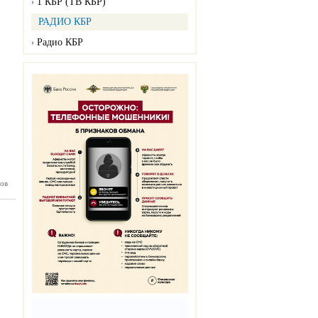
1 КБР (ТВ КБР)
РАДИО КБР
Радио КБР
ов
янка №7
02.2025)