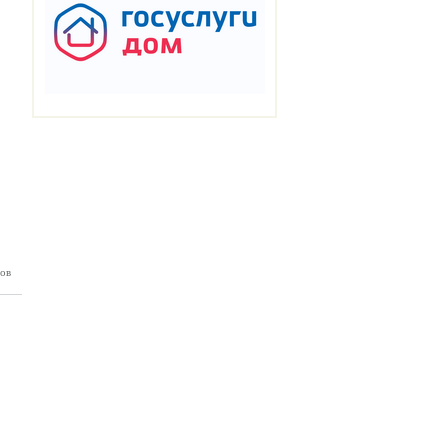
ов
янка №6
02.2025)