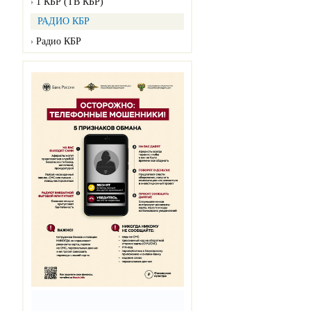
1 КБР (ТВ КБР)
РАДИО КБР
Радио КБР