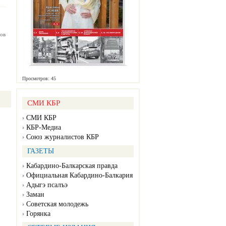
ов
Просмотров: 45
СМИ КБР
СМИ КБР
КБР-Медиа
Союз журналистов КБР
ГАЗЕТЫ
Кабардино-Балкарская правда
Официальная Кабардино-Балкария
Адыгэ псалъэ
Заман
Советская молодежь
Горянка