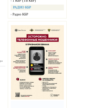
1 КБР (ТВ КБР)
РАДИО КБР
Радио КБР
ра
нка №46
11.2024)