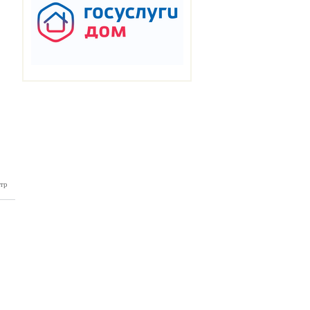
тр
нка №45
11.2024)