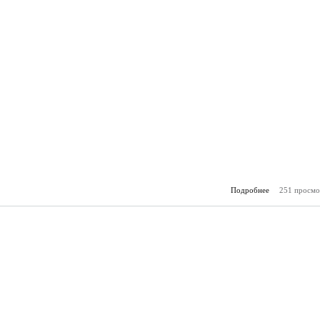
Подробнее
251 просмо
о Горя
(07.