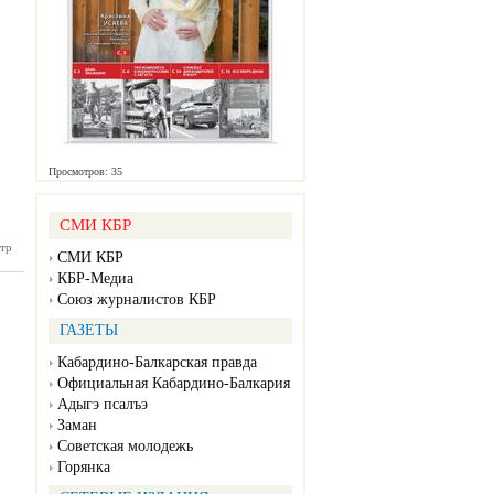
Просмотров: 35
СМИ КБР
тр
нка №48
СМИ КБР
11.2024)
КБР-Медиа
Союз журналистов КБР
ГАЗЕТЫ
Кабардино-Балкарская правда
Официальная Кабардино-Балкария
Адыгэ псалъэ
Заман
Советская молодежь
Горянка