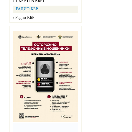
1 КБР (ТВ КБР)
РАДИО КБР
Радио КБР