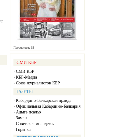
тр
Просмотров: 35
СМИ КБР
СМИ КБР
КБР-Медиа
Союз журналистов КБР
ГАЗЕТЫ
Кабардино-Балкарская правда
Официальная Кабардино-Балкария
Адыгэ псалъэ
Заман
Советская молодежь
Горянка