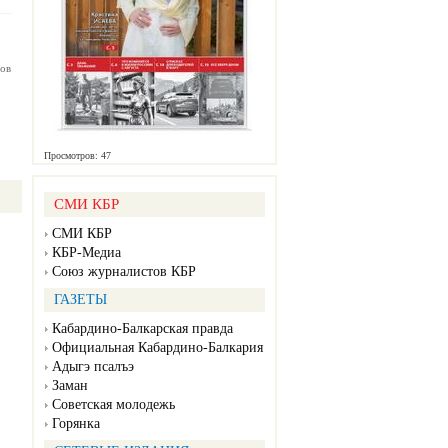
ов
Просмотров: 47
СМИ КБР
СМИ КБР
КБР-Медиа
Союз журналистов КБР
ГАЗЕТЫ
Кабардино-Балкарская правда
Официальная Кабардино-Балкария
Адыгэ псалъэ
Заман
Советская молодежь
Горянка