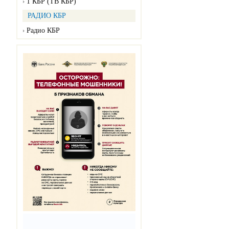
1 КБР (ТВ КБР)
РАДИО КБР
Радио КБР