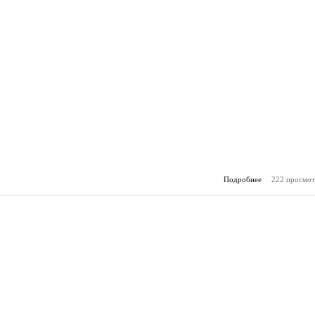
Подробнее
222 просмот
о Горя
(11.