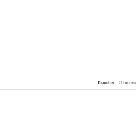
Подробнее
231 просмо
о Горя
(04.