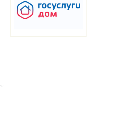
тр
нка №49
12.2024)