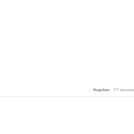
Подробнее
377 просмотр
о Горя
(20.