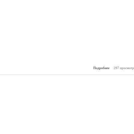
Подробнее
297 просмотр
о Горя
(25.