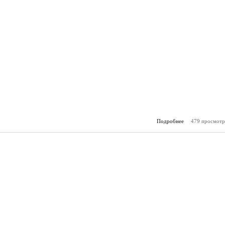
Подробнее
479 просмотр
о Горя
(18.