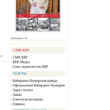
Просмотров: 45
СМИ КБР
ов
нка №52
СМИ КБР
12.2024)
КБР-Медиа
Союз журналистов КБР
ГАЗЕТЫ
Кабардино-Балкарская правда
Официальная Кабардино-Балкария
Адыгэ псалъэ
Заман
Советская молодежь
Горянка