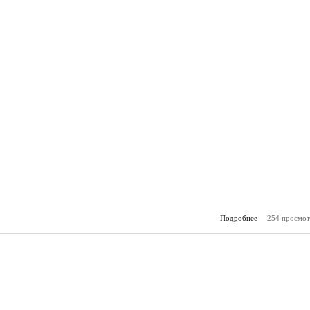
Подробнее
254 просмот
о Горя
(13.