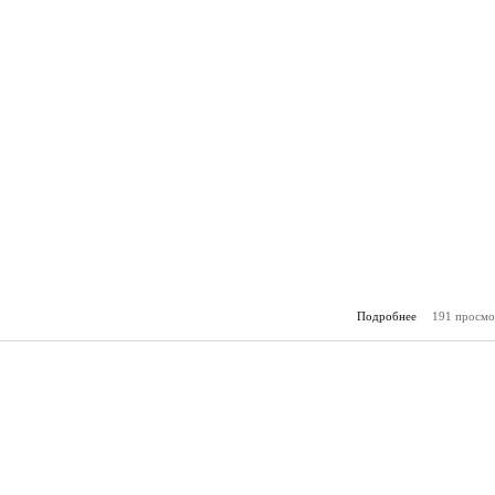
Подробнее
191 просмо
о Горя
(27.