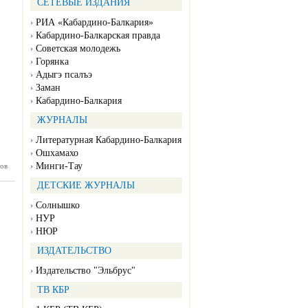
СЕТЕВЫЕ ИЗДАНИЯ
РИА «Кабардино-Балкария»
Кабардино-Балкарская правда
Советская молодежь
Горянка
Адыгэ псалъэ
Заман
Кабардино-Балкария
ЖУРНАЛЫ
Литературная Кабардино-Балкария
Ошхамахо
Минги-Тау
ов
нка №51
12.2024)
ДЕТСКИЕ ЖУРНАЛЫ
Солнышко
НУР
НЮР
ИЗДАТЕЛЬСТВО
Издательство "Эльбрус"
ТВ КБР