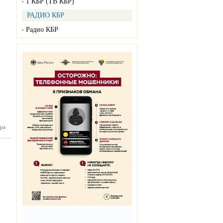
1 КБР (ТВ КБР)
РАДИО КБР
Радио КБР
ра
нка №50
12.2024)