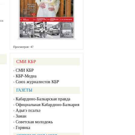
ов
Просмотров: 47
СМИ КБР
СМИ КБР
КБР-Медиа
Союз журналистов КБР
ГАЗЕТЫ
Кабардино-Балкарская правда
Официальная Кабардино-Балкария
Адыгэ псалъэ
Заман
Советская молодежь
Горянка