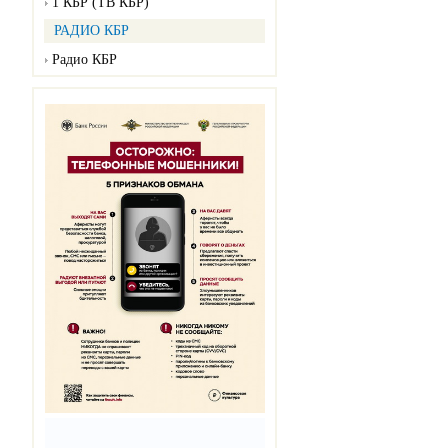
1 КБР (ТВ КБР)
РАДИО КБР
Радио КБР