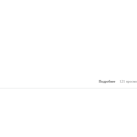
Подробнее
121 просмо
о Горя
(15.