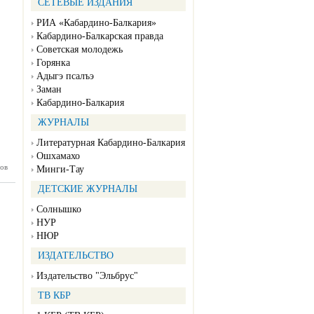
СЕТЕВЫЕ ИЗДАНИЯ
РИА «Кабардино-Балкария»
Кабардино-Балкарская правда
Советская молодежь
Горянка
Адыгэ псалъэ
Заман
Кабардино-Балкария
ЖУРНАЛЫ
Литературная Кабардино-Балкария
Ошхамахо
ов
нка №31
Минги-Тау
07.2026)
ДЕТСКИЕ ЖУРНАЛЫ
Солнышко
НУР
НЮР
ИЗДАТЕЛЬСТВО
Издательство "Эльбрус"
ТВ КБР