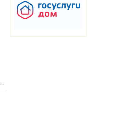
тр
нка №29
07.2026)