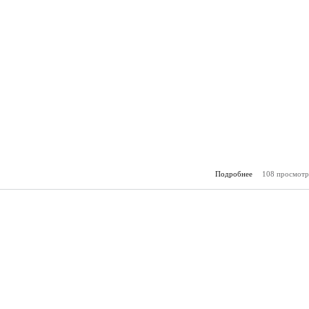
Подробнее
108 просмотр
о Горя
(22.