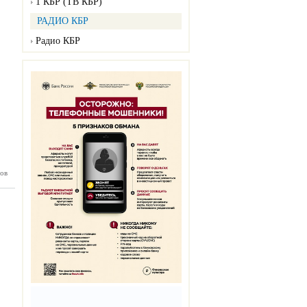
1 КБР (ТВ КБР)
РАДИО КБР
Радио КБР
ов
нка №30
07.2026)