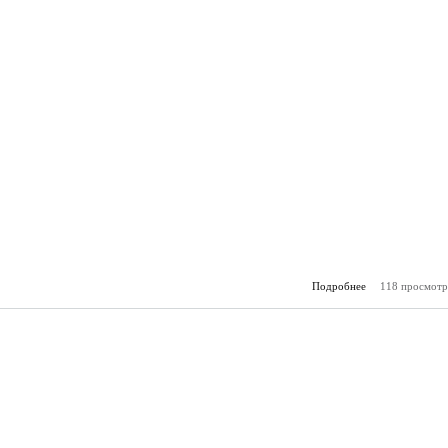
Подробнее
118 просмотр
о Горя
(08.