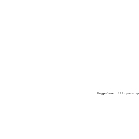
Подробнее
111 просмотр
о Горя
(01.