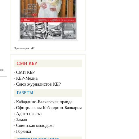
Просмотров: 47
СМИ КБР
ов
нка №32
СМИ КБР
08.2026)
КБР-Медиа
Союз журналистов КБР
ГАЗЕТЫ
Кабардино-Балкарская правда
Официальная Кабардино-Балкария
Адыгэ псалъэ
Заман
Советская молодежь
Горянка