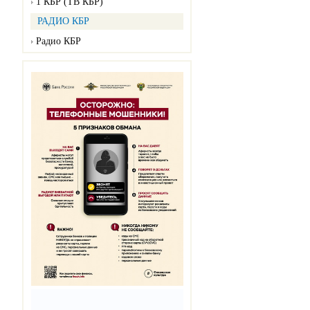
1 КБР (ТВ КБР)
РАДИО КБР
Радио КБР