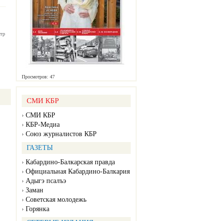
тр
Просмотров: 47
СМИ КБР
СМИ КБР
КБР-Медиа
Союз журналистов КБР
ГАЗЕТЫ
Кабардино-Балкарская правда
Официальная Кабардино-Балкария
Адыгэ псалъэ
Заман
Советская молодежь
Горянка