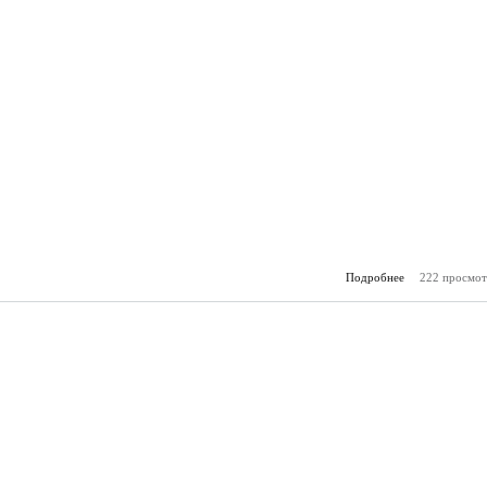
Подробнее
222 просмот
о Горя
(11.