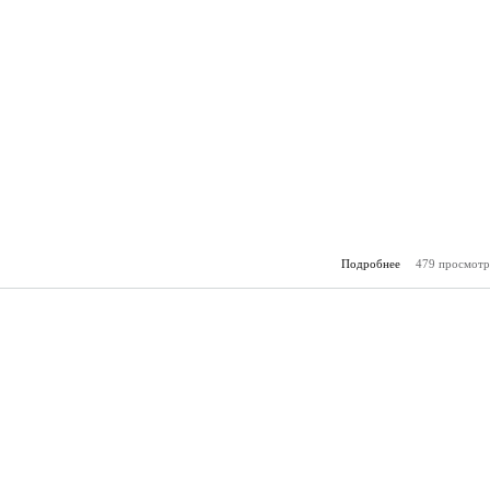
Подробнее
479 просмотр
о Горя
(18.