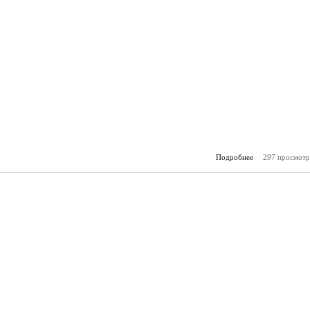
Подробнее
297 просмотр
о Горя
(25.