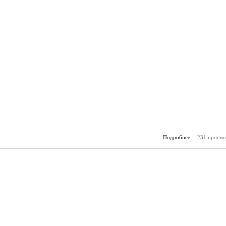
Подробнее
231 просмо
о Горя
(04.