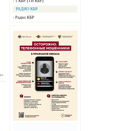
1 КБР (ТВ КБР)
РАДИО КБР
Радио КБР
ра
нка №50
12.2024)