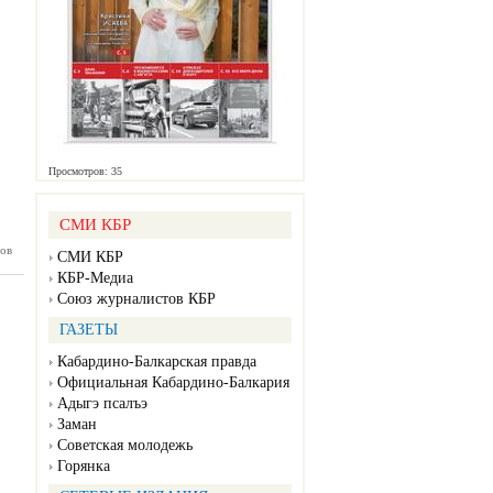
Просмотров: 35
СМИ КБР
ов
нка №52
СМИ КБР
12.2024)
КБР-Медиа
Союз журналистов КБР
ГАЗЕТЫ
Кабардино-Балкарская правда
Официальная Кабардино-Балкария
Адыгэ псалъэ
Заман
Советская молодежь
Горянка