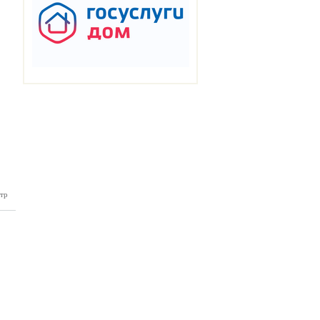
тр
нка №49
12.2024)