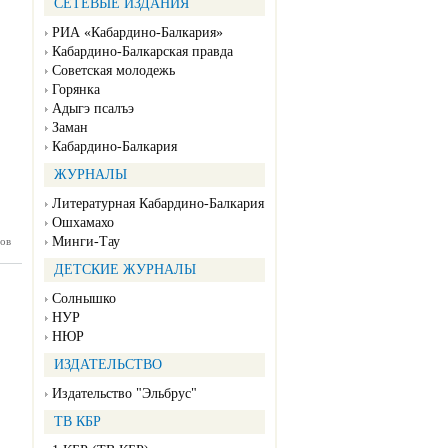
СЕТЕВЫЕ ИЗДАНИЯ
РИА «Кабардино-Балкария»
Кабардино-Балкарская правда
Советская молодежь
Горянка
Адыгэ псалъэ
Заман
Кабардино-Балкария
ЖУРНАЛЫ
Литературная Кабардино-Балкария
Ошхамахо
Минги-Тау
ов
нка №51
12.2024)
ДЕТСКИЕ ЖУРНАЛЫ
Солнышко
НУР
НЮР
ИЗДАТЕЛЬСТВО
Издательство "Эльбрус"
ТВ КБР