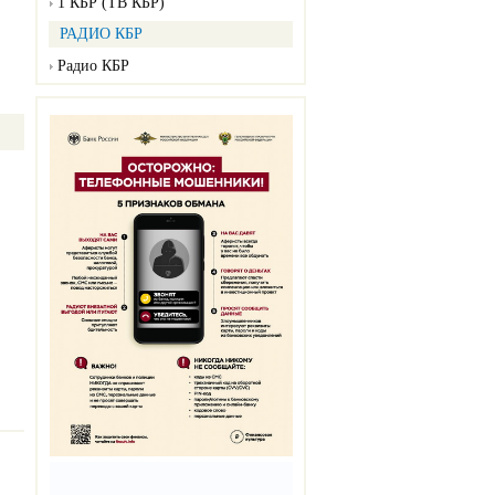
1 КБР (ТВ КБР)
РАДИО КБР
Радио КБР