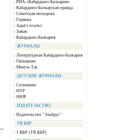
РИА «Кабардино-Балкария»
Кабардино-Балкарская правда
Советская молодежь
Горянка
Адыгэ псалъэ
Заман
Кабардино-Балкария
ЖУРНАЛЫ
Литературная Кабардино-Балкария
Ошхамахо
Минги-Тау
ДЕТСКИЕ ЖУРНАЛЫ
Солнышко
НУР
НЮР
ИЗДАТЕЛЬСТВО
Издательство "Эльбрус"
ТВ КБР
ов
1 КБР (ТВ КБР)