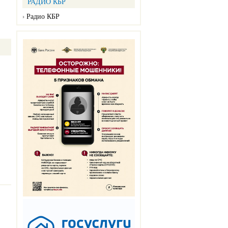
РАДИО КБР
Радио КБР