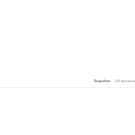
Подробнее
218 просмотр
о Молоде
(6.