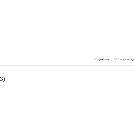
Подробнее
287 просмотр
о Молоде
(27.
3)