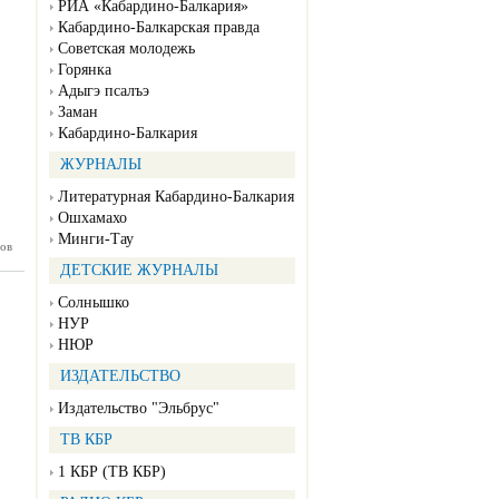
РИА «Кабардино-Балкария»
Кабардино-Балкарская правда
Советская молодежь
Горянка
Адыгэ псалъэ
Заман
Кабардино-Балкария
ЖУРНАЛЫ
Литературная Кабардино-Балкария
Ошхамахо
Минги-Тау
ов
жка №51
12.2023)
ДЕТСКИЕ ЖУРНАЛЫ
Солнышко
НУР
НЮР
ИЗДАТЕЛЬСТВО
Издательство "Эльбрус"
ТВ КБР
1 КБР (ТВ КБР)