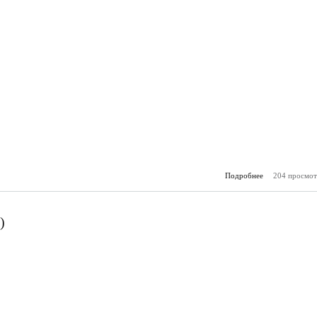
Подробнее
204 просмот
о Молоде
(13.
)