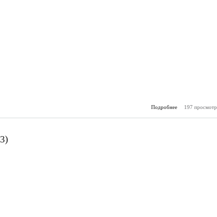
Подробнее
197 просмотр
о Молоде
(20.
3)