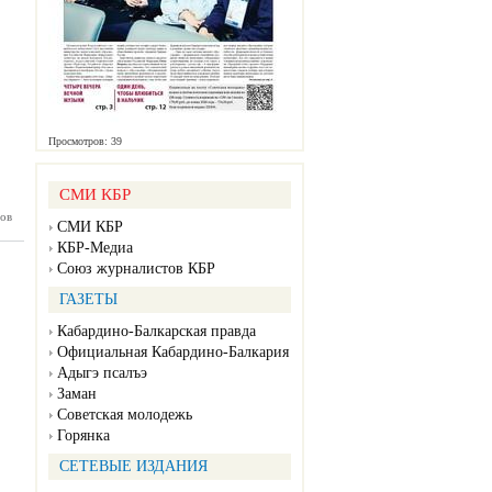
Просмотров: 39
СМИ КБР
ов
жка №52
СМИ КБР
12.2023)
КБР-Медиа
Союз журналистов КБР
ГАЗЕТЫ
Кабардино-Балкарская правда
Официальная Кабардино-Балкария
Адыгэ псалъэ
Заман
Советская молодежь
Горянка
СЕТЕВЫЕ ИЗДАНИЯ