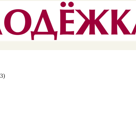
Перейти к
основному
содержанию
3)