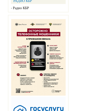
РАДИО КБР
Радио КБР