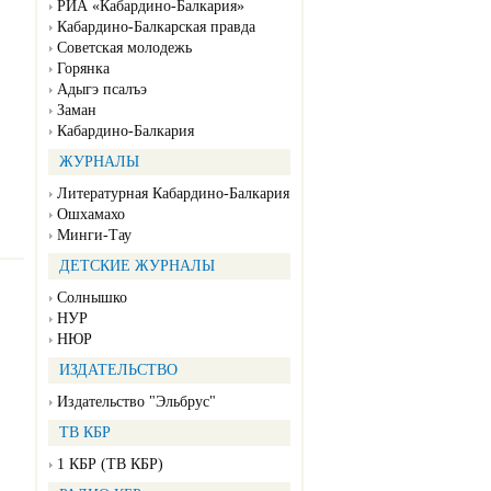
РИА «Кабардино-Балкария»
Кабардино-Балкарская правда
Советская молодежь
Горянка
Адыгэ псалъэ
Заман
Кабардино-Балкария
ЖУРНАЛЫ
Литературная Кабардино-Балкария
Ошхамахо
Минги-Тау
ДЕТСКИЕ ЖУРНАЛЫ
Солнышко
НУР
НЮР
ИЗДАТЕЛЬСТВО
Издательство "Эльбрус"
ТВ КБР
1 КБР (ТВ КБР)