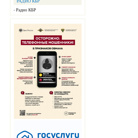
РАДИО КБР
Радио КБР