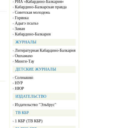
РИА «Кабардино-Балкария»
Кабардино-Балкарская правда
Советская молодежь
Горянка
Адыгэ псалъэ
Заман
Кабардино-Балкария
ЖУРНАЛЫ
Литературная Кабардино-Балкария
Ошхамахо
Минги-Тау
ДЕТСКИЕ ЖУРНАЛЫ
Солнышко
НУР
НЮР
ИЗДАТЕЛЬСТВО
Издательство "Эльбрус"
ТВ КБР
1 КБР (ТВ КБР)