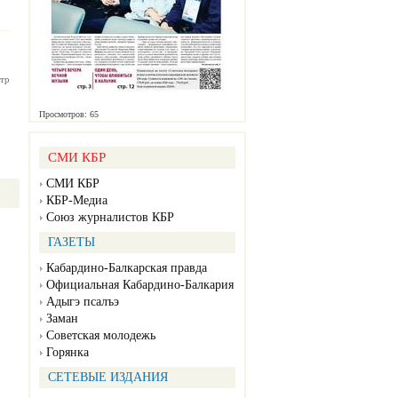
тр
Просмотров: 65
СМИ КБР
СМИ КБР
КБР-Медиа
Союз журналистов КБР
ГАЗЕТЫ
Кабардино-Балкарская правда
Официальная Кабардино-Балкария
Адыгэ псалъэ
Заман
Советская молодежь
Горянка
СЕТЕВЫЕ ИЗДАНИЯ