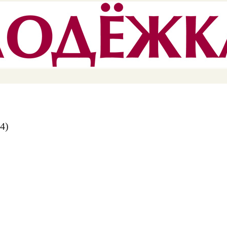
Перейти к
основному
содержанию
4)