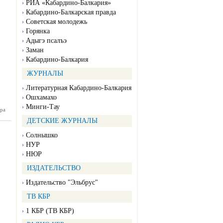
РИА «Кабардино-Балкария»
Кабардино-Балкарская правда
Советская молодежь
Горянка
Адыгэ псалъэ
Заман
Кабардино-Балкария
ЖУРНАЛЫ
Литературная Кабардино-Балкария
Ошхамахо
Минги-Тау
ра
жка №51
12.2024)
ДЕТСКИЕ ЖУРНАЛЫ
Солнышко
НУР
НЮР
ИЗДАТЕЛЬСТВО
Издательство "Эльбрус"
ТВ КБР
1 КБР (ТВ КБР)