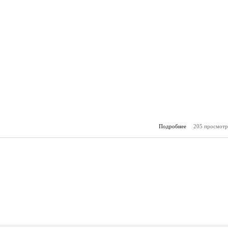
Подробнее
205 просмотр
о Молодё
(04.