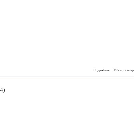
Подробнее
195 просмотр
о Молодё
(11.
4)