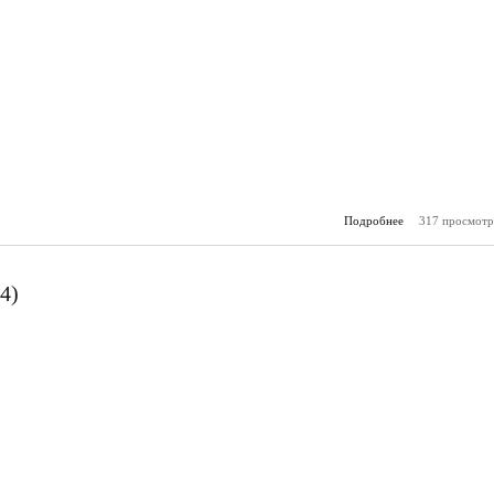
Подробнее
317 просмотр
о Молодё
(25.
4)