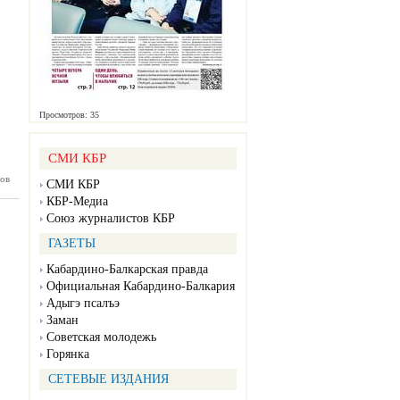
Просмотров: 35
СМИ КБР
ов
жка №52
СМИ КБР
12.2024)
КБР-Медиа
Союз журналистов КБР
ГАЗЕТЫ
Кабардино-Балкарская правда
Официальная Кабардино-Балкария
Адыгэ псалъэ
Заман
Советская молодежь
Горянка
СЕТЕВЫЕ ИЗДАНИЯ