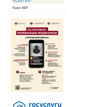
РАДИО КБР
Радио КБР