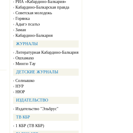
РИА «Кабардино-Балкария»
Кабардино-Балкарская правда
Советская молодежь
Горянка
Адыгэ псалъэ
Заман
Кабардино-Балкария
ЖУРНАЛЫ
Литературная Кабардино-Балкария
Ошхамахо
Минги-Тау
ДЕТСКИЕ ЖУРНАЛЫ
Солнышко
НУР
НЮР
ИЗДАТЕЛЬСТВО
Издательство "Эльбрус"
ТВ КБР
1 КБР (ТВ КБР)