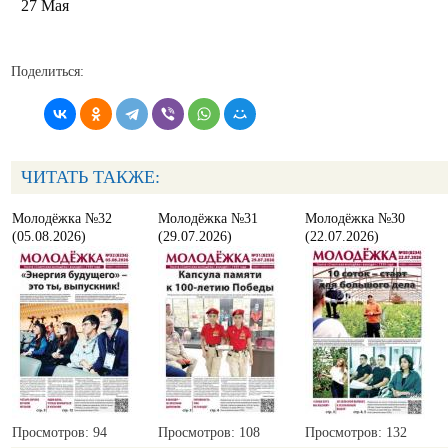
27 Мая
Поделиться:
ЧИТАТЬ ТАКЖЕ:
Молодёжка №32
Молодёжка №31
Молодёжка №30
(05.08.2026)
(29.07.2026)
(22.07.2026)
Просмотров: 94
Просмотров: 108
Просмотров: 132