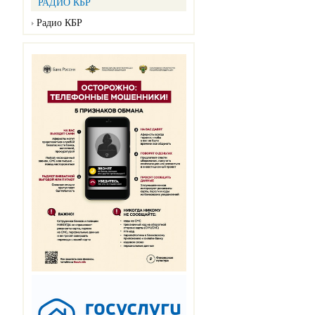
РАДИО КБР
Радио КБР