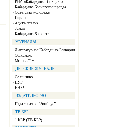
РИА «Кабардино-Балкария»
Кабардино-Балкарская правда
Советская молодежь
Горянка
Адыгэ псалъэ
Заман
Кабардино-Балкария
ЖУРНАЛЫ
Литературная Кабардино-Балкария
Ошхамахо
Минги-Тау
ДЕТСКИЕ ЖУРНАЛЫ
Солнышко
НУР
НЮР
ИЗДАТЕЛЬСТВО
Издательство "Эльбрус"
ТВ КБР
1 КБР (ТВ КБР)