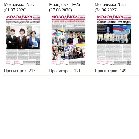
Молодёжка №27
Молодёжка №26
Молодёжка №25
(01.07.2026)
(27.06.2026)
(24.06.2026)
Просмотров: 217
Просмотров: 171
Просмотров: 149