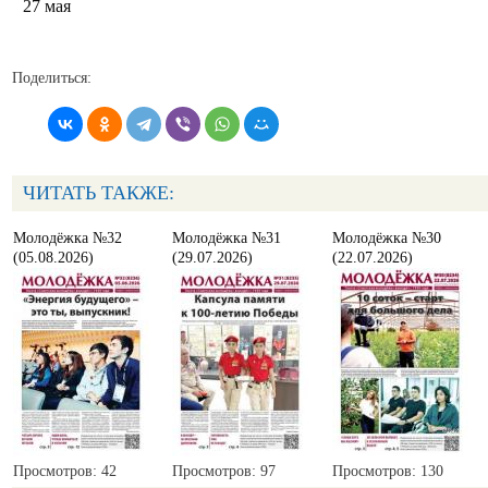
27 мая
Поделиться:
ЧИТАТЬ ТАКЖЕ:
Молодёжка №32
Молодёжка №31
Молодёжка №30
(05.08.2026)
(29.07.2026)
(22.07.2026)
Просмотров: 42
Просмотров: 97
Просмотров: 130