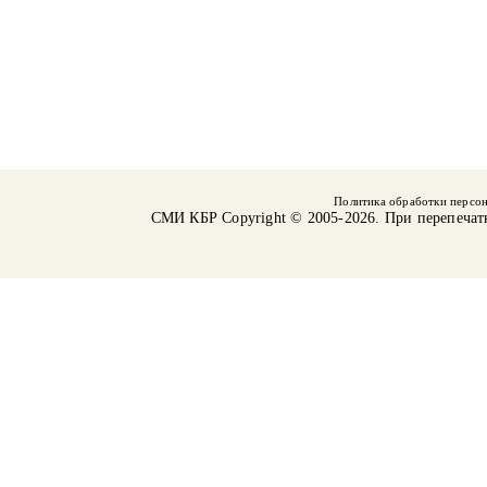
Политика обработки персо
СМИ КБР
Copyright © 2005-2026. При перепечат