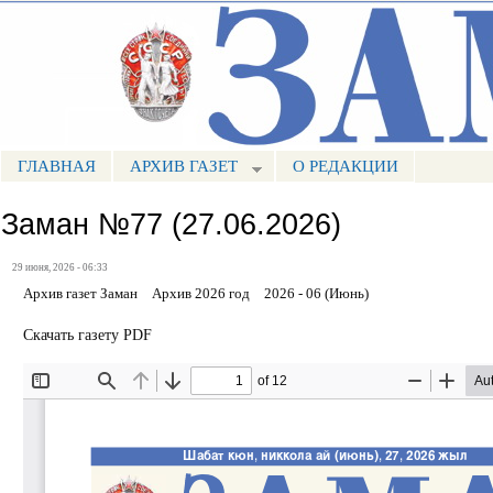
Пе
ос
Портал СМИ КБР
со
ГЛАВНАЯ
АРХИВ ГАЗЕТ
О РЕДАКЦИИ
МЕНЮ ЗАМАН
Заман №77 (27.06.2026)
29 июня, 2026 - 06:33
Архив газет Заман
Архив 2026 год
2026 - 06 (Июнь)
Скачать газету PDF