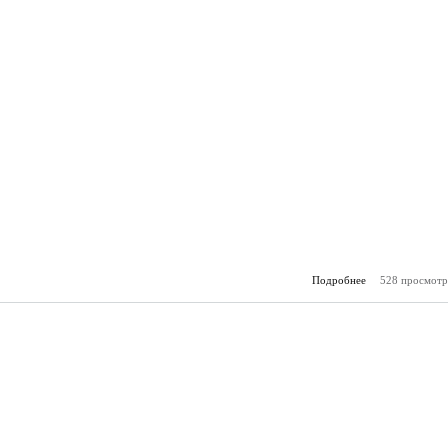
Подробнее
528 просмотр
о За
(18.