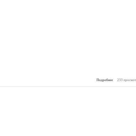
Подробнее
233 просмот
о За
(20.