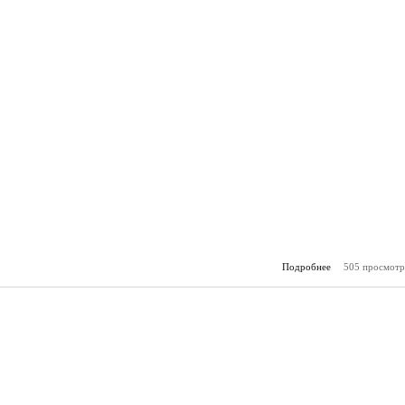
Подробнее
505 просмотр
о За
(15.