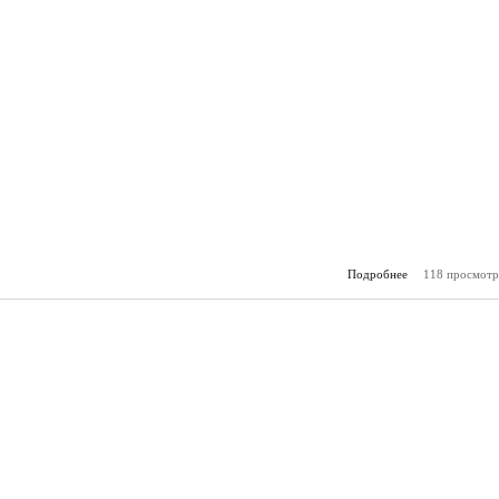
Подробнее
118 просмотр
о За
(22.