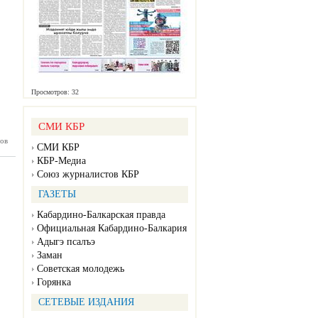
Просмотров: 32
СМИ КБР
ов
ман №38
СМИ КБР
03.2025)
КБР-Медиа
Союз журналистов КБР
ГАЗЕТЫ
Кабардино-Балкарская правда
Официальная Кабардино-Балкария
Адыгэ псалъэ
Заман
Советская молодежь
Горянка
СЕТЕВЫЕ ИЗДАНИЯ