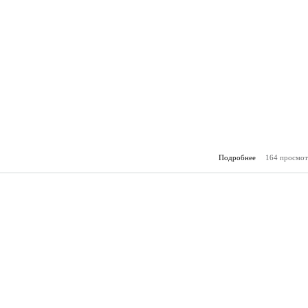
Подробнее
164 просмот
о За
(25.