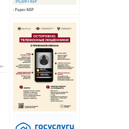
РАДИО КБР
Радио КБР
ра
ман №36
03.2025)