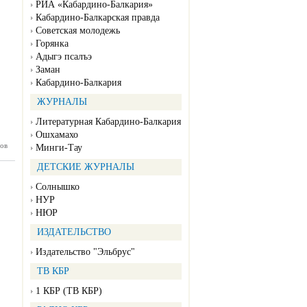
РИА «Кабардино-Балкария»
Кабардино-Балкарская правда
Советская молодежь
Горянка
Адыгэ псалъэ
Заман
Кабардино-Балкария
ЖУРНАЛЫ
Литературная Кабардино-Балкария
Ошхамахо
ов
ман №37
Минги-Тау
03.2025)
ДЕТСКИЕ ЖУРНАЛЫ
Солнышко
НУР
НЮР
ИЗДАТЕЛЬСТВО
Издательство "Эльбрус"
ТВ КБР
1 КБР (ТВ КБР)