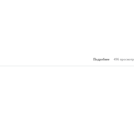
Подробнее
496 просмотр
о За
(29.