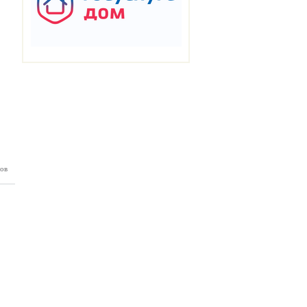
ов
ман №35
03.2025)