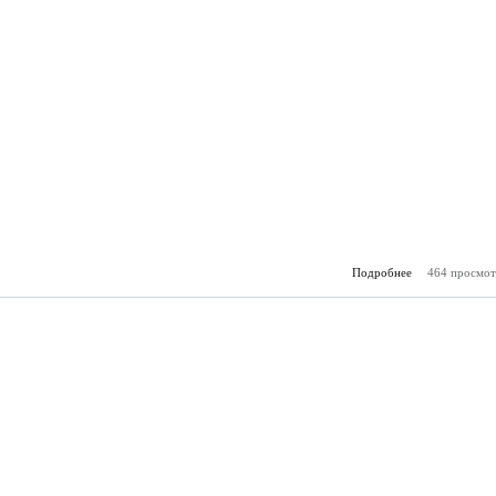
Подробнее
464 просмот
о Зам
(21.