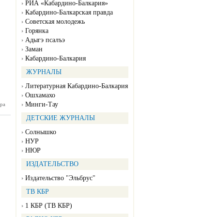
РИА «Кабардино-Балкария»
Кабардино-Балкарская правда
Советская молодежь
Горянка
Адыгэ псалъэ
Заман
Кабардино-Балкария
ЖУРНАЛЫ
Литературная Кабардино-Балкария
Ошхамахо
Минги-Тау
ра
ан №155
12.2024)
ДЕТСКИЕ ЖУРНАЛЫ
Солнышко
НУР
НЮР
ИЗДАТЕЛЬСТВО
Издательство "Эльбрус"
ТВ КБР
1 КБР (ТВ КБР)