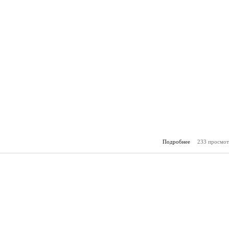
Подробнее
233 просмот
о Зам
(17.