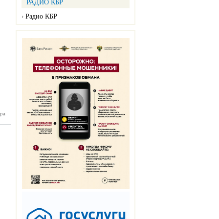
РАДИО КБР
Радио КБР
ра
ан №154
12.2024)