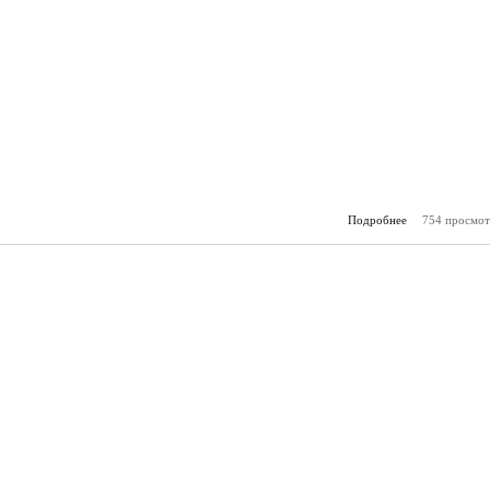
Подробнее
754 просмот
о Зам
(28.