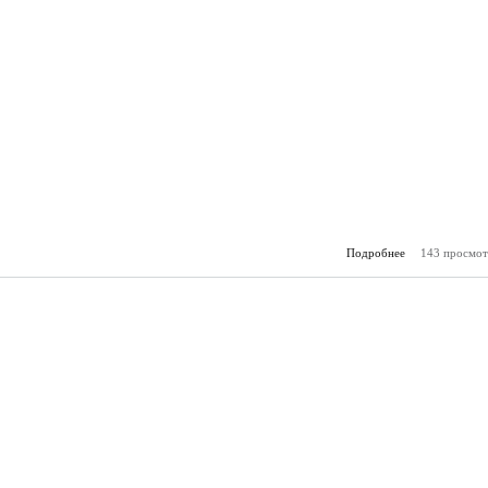
Подробнее
143 просмот
о Зам
(24.