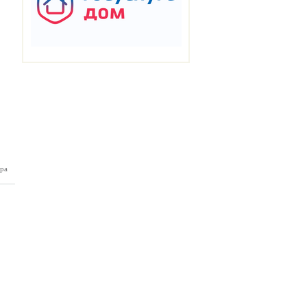
ра
ан №153
12.2024)