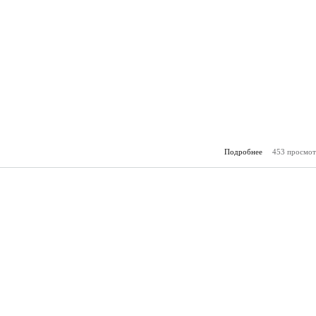
Подробнее
453 просмот
о Зам
(26.