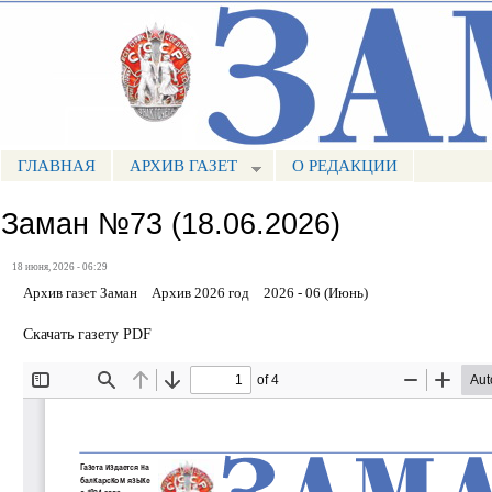
Пе
ос
Портал СМИ КБР
со
ГЛАВНАЯ
АРХИВ ГАЗЕТ
О РЕДАКЦИИ
МЕНЮ ЗАМАН
Заман №73 (18.06.2026)
18 июня, 2026 - 06:29
Архив газет Заман
Архив 2026 год
2026 - 06 (Июнь)
Скачать газету PDF