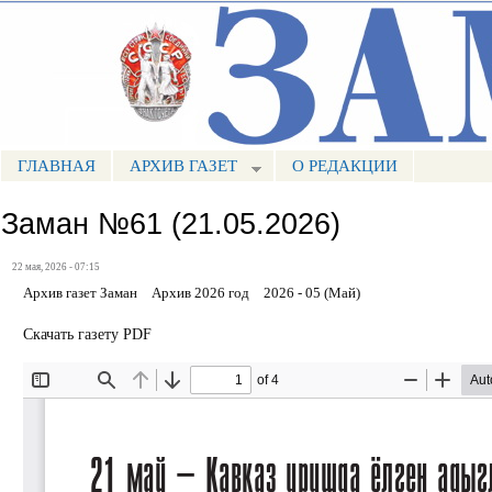
Пе
ос
Портал СМИ КБР
со
ГЛАВНАЯ
АРХИВ ГАЗЕТ
О РЕДАКЦИИ
МЕНЮ ЗАМАН
Заман №61 (21.05.2026)
22 мая, 2026 - 07:15
Архив газет Заман
Архив 2026 год
2026 - 05 (Май)
Скачать газету PDF