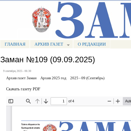
Пе
ос
Портал СМИ КБР
со
ГЛАВНАЯ
АРХИВ ГАЗЕТ
О РЕДАКЦИИ
МЕНЮ ЗАМАН
Заман №109 (09.09.2025)
9 сентября, 2025 - 06:30
Архив газет Заман
Архив 2025 год
2025 - 09 (Сентябрь)
Скачать газету PDF