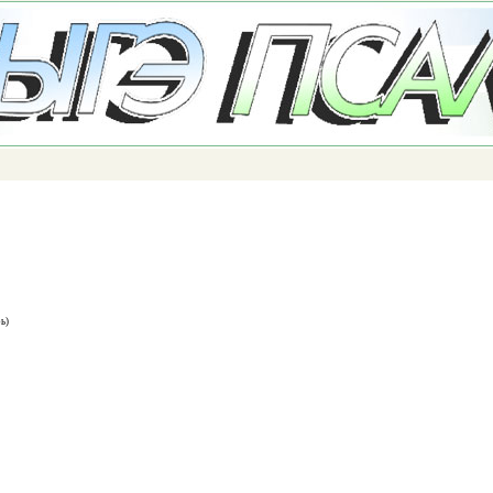
Перейти к
основному
содержанию
ь)