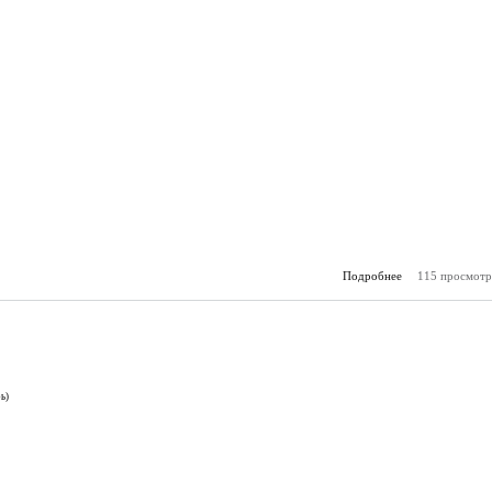
Подробнее
115 просмотр
о А
(23.
ь)