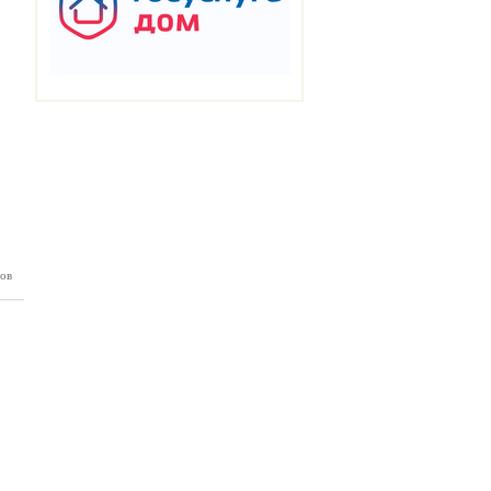
ов
П №153
12.2025)