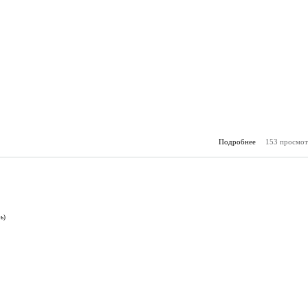
Подробнее
153 просмот
о А
(30.
ь)