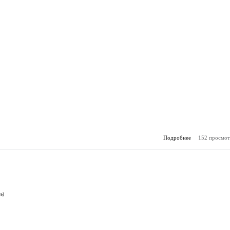
Подробнее
152 просмот
о А
(20.
ь)