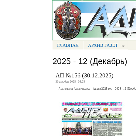
Портал СМИ КБР
ГЛАВНАЯ
АРХИВ ГАЗЕТ
МЕНЮ АП
2025 - 12 (Декабрь)
АП №156 (30.12.2025)
30 декабря, 2025 - 06:25
Архив газет Адыгэ псалъэ
Архив 2025 год
2025 - 12 (Декабр
.