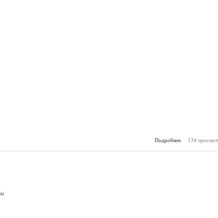
Подробнее
134 просмот
о А
(18.
ь)