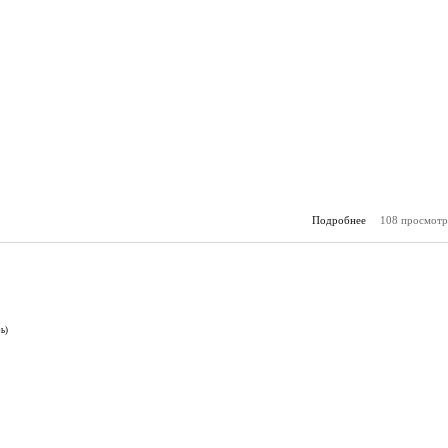
Подробнее
108 просмотр
о А
(27.
ь)