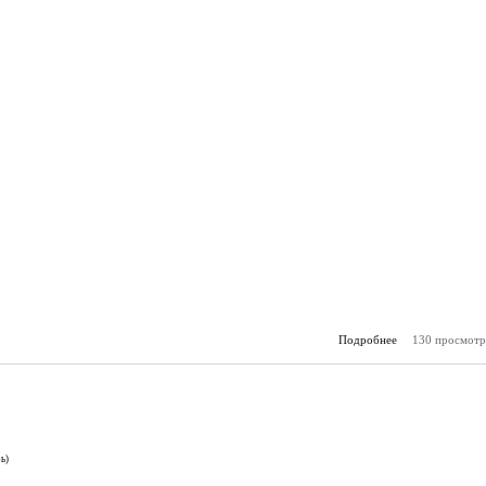
Подробнее
130 просмотр
о А
(16.
ь)