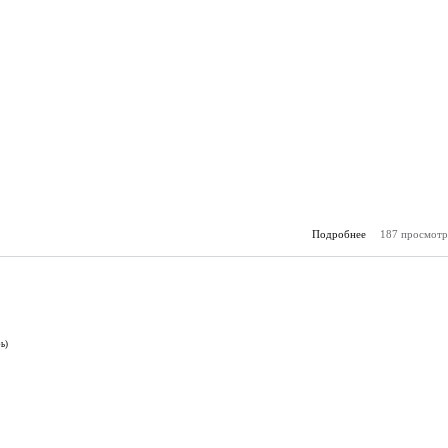
Подробнее
187 просмотр
о А
(25.
ь)