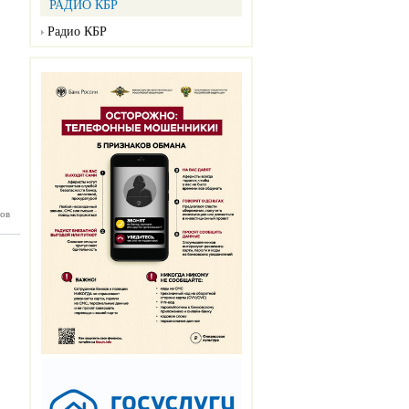
РАДИО КБР
Радио КБР
ов
П №154
12.2025)