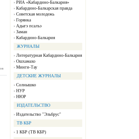
РИА «Кабардино-Балкария»
Кабардино-Балкарская правда
Советская молодежь
Горянка
Адыгэ псалъэ
Заман
Кабардино-Балкария
ЖУРНАЛЫ
Литературная Кабардино-Балкария
Ошхамахо
Минги-Тау
ов
П №155
12.2025)
ДЕТСКИЕ ЖУРНАЛЫ
Солнышко
НУР
НЮР
ИЗДАТЕЛЬСТВО
Издательство "Эльбрус"
ТВ КБР
1 КБР (ТВ КБР)