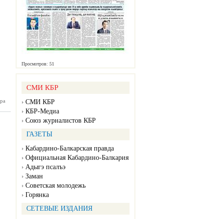
Просмотров: 51
СМИ КБР
ра
П №156
СМИ КБР
12.2025)
КБР-Медиа
Союз журналистов КБР
ГАЗЕТЫ
Кабардино-Балкарская правда
Официальная Кабардино-Балкария
Адыгэ псалъэ
Заман
Советская молодежь
Горянка
СЕТЕВЫЕ ИЗДАНИЯ