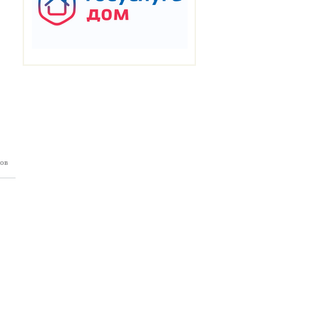
ов
П №102
08.2024)