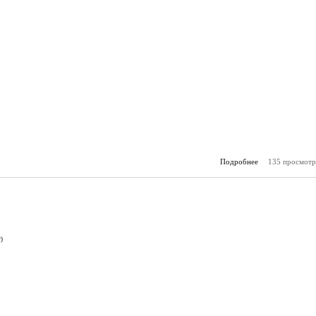
Подробнее
135 просмотр
о А
(24.
)