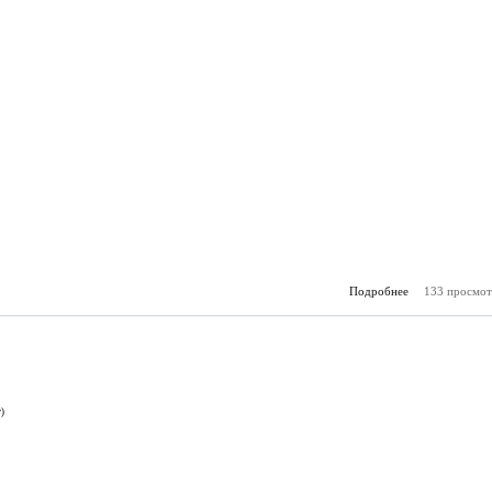
Подробнее
133 просмот
о А
(20.
)