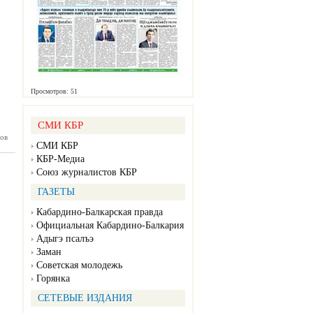
Просмотров: 51
СМИ КБР
ов
П №105
СМИ КБР
08.2024)
КБР-Медиа
Союз журналистов КБР
ГАЗЕТЫ
Кабардино-Балкарская правда
Официальная Кабардино-Балкария
Адыгэ псалъэ
Заман
Советская молодежь
Горянка
СЕТЕВЫЕ ИЗДАНИЯ