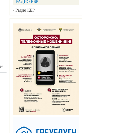
РАДИО КБР
Радио КБР
ра
П №103
08.2024)