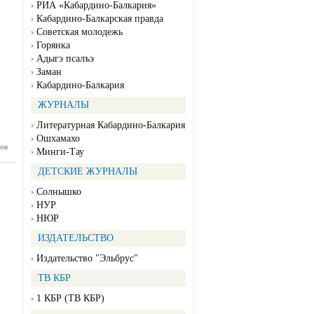
РИА «Кабардино-Балкария»
Кабардино-Балкарская правда
Советская молодежь
Горянка
Адыгэ псалъэ
Заман
Кабардино-Балкария
ЖУРНАЛЫ
Литературная Кабардино-Балкария
Ошхамахо
ов
П №104
Минги-Тау
08.2024)
ДЕТСКИЕ ЖУРНАЛЫ
Солнышко
НУР
НЮР
ИЗДАТЕЛЬСТВО
Издательство "Эльбрус"
ТВ КБР
1 КБР (ТВ КБР)