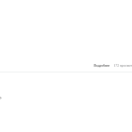
Подробнее
172 просмот
о А
(27.
)