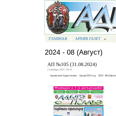
Портал СМИ КБР
ГЛАВНАЯ
АРХИВ ГАЗЕТ
МЕНЮ АП
2024 - 08 (Август)
АП №105 (31.08.2024)
2 сентября, 2024 - 09:45
Архив газет Адыгэ псалъэ
Архив 2024 год
2024 - 08 (Август
.