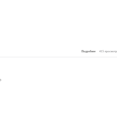
Подробнее
415 просмотр
о А
(31.
)