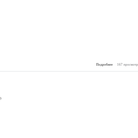
Подробнее
167 просмотр
о А
(29.
)