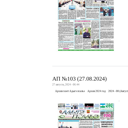
АП №103 (27.08.2024)
27 августа, 2024 - 06:44
Архив газет Адыгэ псалъэ
Архив 2024 год
2024 - 08 (Август
.