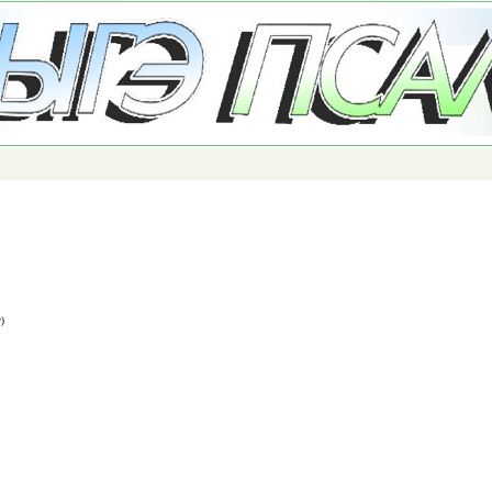
Перейти к
основному
содержанию
)