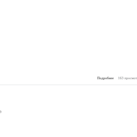
Подробнее
163 просмот
о А
(22.
)