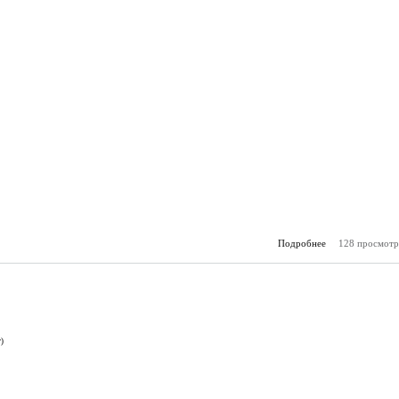
Подробнее
о АП №99 (17.0
128 просмотр
)