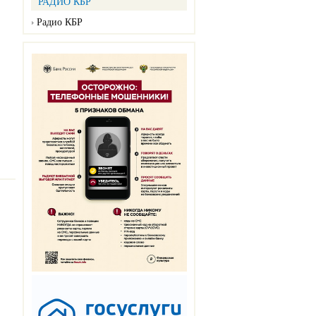
РАДИО КБР
Радио КБР