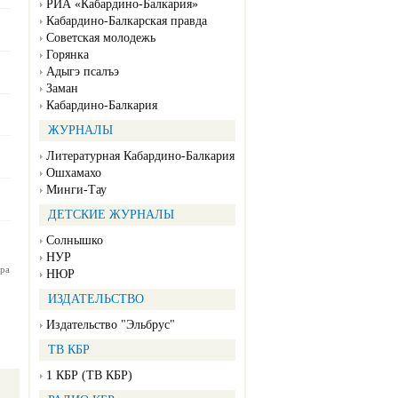
РИА «Кабардино-Балкария»
Кабардино-Балкарская правда
Советская молодежь
Горянка
Адыгэ псалъэ
Заман
Кабардино-Балкария
ЖУРНАЛЫ
Литературная Кабардино-Балкария
Ошхамахо
Минги-Тау
ДЕТСКИЕ ЖУРНАЛЫ
Солнышко
НУР
ра
НЮР
ИЗДАТЕЛЬСТВО
Издательство "Эльбрус"
ТВ КБР
1 КБР (ТВ КБР)