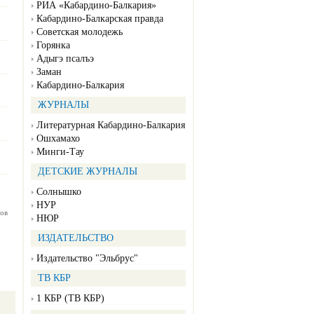
РИА «Кабардино-Балкария»
Кабардино-Балкарская правда
Советская молодежь
Горянка
Адыгэ псалъэ
Заман
Кабардино-Балкария
ЖУРНАЛЫ
Литературная Кабардино-Балкария
Ошхамахо
Минги-Тау
ДЕТСКИЕ ЖУРНАЛЫ
Солнышко
НУР
ов
НЮР
ИЗДАТЕЛЬСТВО
Издательство "Эльбрус"
ТВ КБР
1 КБР (ТВ КБР)