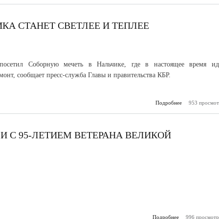
благоуст
общес
тер
КА СТАНЕТ СВЕТЛЕЕ И ТЕПЛЕЕ
посетил Соборную мечеть в Нальчике, где в настоящее время ид
монт, сообщает пресс-служба Главы и правительства КБР.
Подробнее
953 просмот
о Соборная
Нальчик
светлее 
И С 95-ЛЕТИЕМ ВЕТЕРАНА ВЕЛИКОЙ
Подробнее
996 просмотр
о Поли