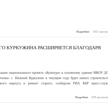
Подробнее
о Оперативн
1051 просмо
обновил да
коронавирус
ГО КУРКУЖИНА РАСШИРЯЕТСЯ БЛАГОДАРЯ
зации национального проекта «Культура» к основному зданию МКОУ Д
ова» с. Нижний Куркужин в текущем году будет начато строительст
ового корпуса и ремонт старого, сообщили РИА КБР пресс-служ
Подробнее
928 просмотр
о Школа и
Нижнего Ку
расширяется бл
нац