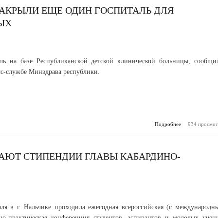
ЗАКРЫЛИ ЕЩЕ ОДИН ГОСПИТАЛЬ ДЛЯ
ЫХ
аль на базе Республиканской детской клинической больницы, сообщи
с-службе Минздрава республики.
Подробнее
934 просмот
о В Каб
Балкарии закр
один госпи
коронав
АЮТ СТИПЕНДИИ ГЛАВЫ КАБАРДИНО-
ля в г. Нальчике проходила ежегодная всероссийская (с международн
но-практическая конференция студентов, аспирантов и молодых учен