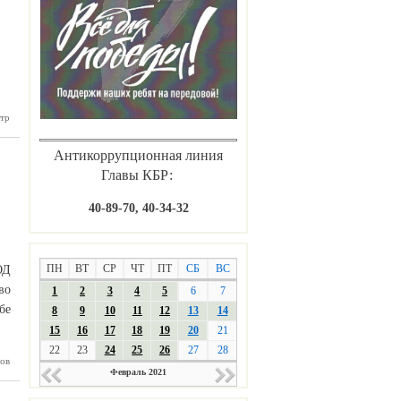
ый штаб
тр
нные по
у в КБР
Антикоррупционная линия
Главы КБР:
40-89-70, 40-34-32
ПН
ВТ
СР
ЧТ
ПТ
СБ
ВС
ОД
во
1
2
3
4
5
6
7
бе
8
9
10
11
12
13
14
15
16
17
18
19
20
21
22
23
24
25
26
27
28
ов
скусств
Февраль 2021
ркужина
агодаря
проекту