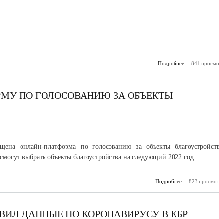
Подробнее
841 просмо
о ФСБ раз
правил
несовершенн
граждан за 
РМУ ПО ГОЛОСОВАНИЮ ЗА ОБЪЕКТЫ
щена онлайн-платформа по голосованию за объекты благоустройств
смогут выбрать объекты благоустройства на следующий 2022 год.
Подробнее
823 просмот
о В РФ за
платф
голосов
благоуст
ВИЛ ДАННЫЕ ПО КОРОНАВИРУСУ В КБР