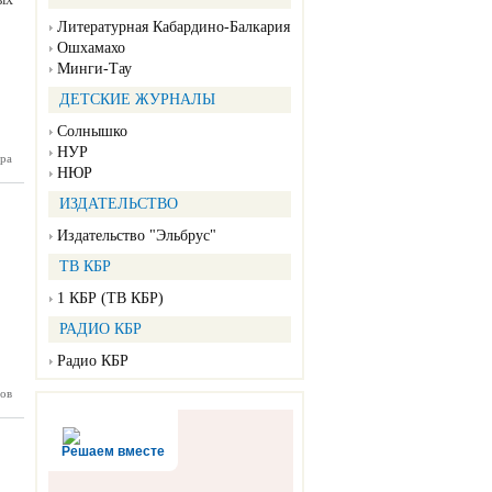
Литературная Кабардино-Балкария
Ошхамахо
Минги-Тау
ДЕТСКИЕ ЖУРНАЛЫ
Солнышко
НУР
ра
 ученые
НЮР
ипендии
ардино-
ИЗДАТЕЛЬСТВО
алкарии
Издательство "Эльбрус"
ТВ КБР
1 КБР (ТВ КБР)
РАДИО КБР
Радио КБР
аседание
ов
ионного
 в СКФО
Решаем вместе