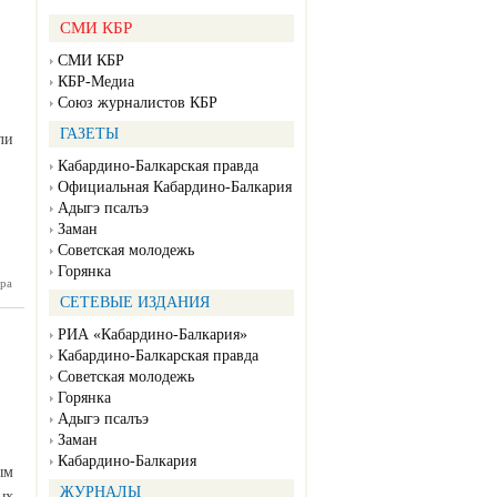
СМИ КБР
СМИ КБР
КБР-Медиа
Союз журналистов КБР
ГАЗЕТЫ
ли
Кабардино-Балкарская правда
Официальная Кабардино-Балкария
Адыгэ псалъэ
Заман
Советская молодежь
Горянка
ра
ардино-
ыли еще
СЕТЕВЫЕ ИЗДАНИЯ
таль для
ирусных
РИА «Кабардино-Балкария»
больных
Кабардино-Балкарская правда
Советская молодежь
Горянка
Адыгэ псалъэ
Заман
Кабардино-Балкария
ым
ЖУРНАЛЫ
ых