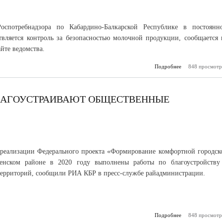
оспотребнадзора по Кабардино-Балкарской Республике в постоянн
вляется контроль за безопасностью молочной продукции, сообщается 
йте ведомства.
Подробнее
848 просмотр
о Роспотре
контролирует к
молочной пр
БЛАГОУСТРАИВАЮТ ОБЩЕСТВЕННЫЕ
 реализации Федерального проекта «Формирование комфортной городск
енском районе в 2020 году выполнены работы по благоустройству
ерриторий, сообщили РИА КБР в пресс-службе райадминистрации.
Подробнее
о В Лескенском
848 просмотр