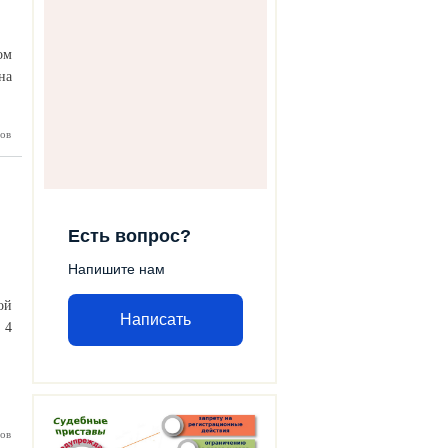
ом
на
ов
бнадзор
ачество
одукции
Есть вопрос?
Напишите нам
ой
Написать
 4
 районе
ов