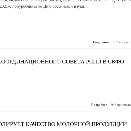
 2021», приуроченная ко Дню российской науки.
Подробнее
862 просмот
о Молодые
получают ст
Главы Каб
Б
КООРДИНАЦИОННОГО СОВЕТА РСПП В СКФО
Подробнее
о Состоялось з
916 просмотр
Координац
Совета РСПП
ОЛИРУЕТ КАЧЕСТВО МОЛОЧНОЙ ПРОДУКЦИИ