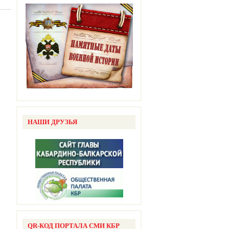
5-летием
 Великой
й войны
НАШИ ДРУЗЬЯ
QR-КОД ПОРТАЛА СМИ КБР