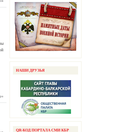
ов
Р объем
водства
одукции
 на 10%
ны
ой
НАШИ ДРУЗЬЯ
ра
чикские
сковики
снаряды
QR-КОД ПОРТАЛА СМИ КБР