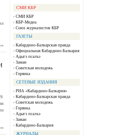
СМИ КБР
СМИ КБР
КБР-Медиа
ил
Союз журналистов КБР
ГАЗЕТЫ
Кабардино-Балкарская правда
ов
ек Коков
научное
Официальная Кабардино-Балкария
ардино-
Адыгэ псалъэ
 с Днём
Заман
й науки
И
Советская молодежь
Горянка
СЕТЕВЫЕ ИЗДАНИЯ
РИА «Кабардино-Балкария»
Кабардино-Балкарская правда
9.
Советская молодежь
ли
Горянка
по
Адыгэ псалъэ
Заман
Кабардино-Балкария
 штаб в
ов
л новые
ЖУРНАЛЫ