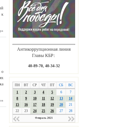
ий
 к
ра
ардино-
020 году
ичилось
во мяса
Антикоррупционная линия
Главы КБР:
40-89-70, 40-34-32
 о
ях
ка
ПН
ВТ
СР
ЧТ
ПТ
СБ
ВС
1
2
3
4
5
6
7
8
9
10
11
12
13
14
ткрылась
ов
15
16
17
18
19
20
21
ез срока
вности»
22
23
24
25
26
27
28
Февраль 2021