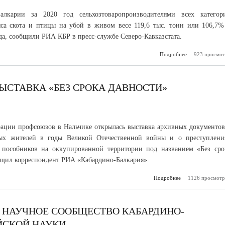
алкарии за 2020 год сельхозтоваропроизводителями всех категор
са скота и птицы на убой в живом весе 119,6 тыс. тонн или 106,7%
да, сообщили РИА КБР в пресс-службе Северо-Кавказстата.⠀
Подробнее
923 просмот
о В Каб
Балкарии в 2
на 6,7% увел
производст
ЫСТАВКА «БЕЗ СРОКА ДАВНОСТИ»
ации профсоюзов в Нальчике открылась выставка архивных документов
ых жителей в годы Великой Отечественной войны и о преступлени
 пособников на оккупированной территории под названием «Без сро
бщил корреспондент РИА «Кабардино-Балкария».
Подробнее
о В Нальчике о
1126 просмотр
выставка «Б
да
Л НАУЧНОЕ СООБЩЕСТВО КАБАРДИНО-
ЙСКОЙ НАУКИ