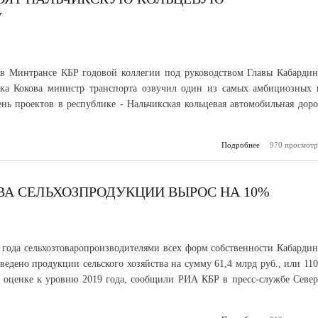
У
в Минтрансе КБР годовой коллегии под руководством Главы Кабардин
ека Кокова министр транспорта озвучил один из самых амбициозных 
нь проектов в республике - Нальчикская кольцевая автомобильная доро
Подробнее
о До 2024 го
970 просмотр
построят наль
ко
автомобильную
ВА СЕЛЬХОЗПРОДУКЦИИ ВЫРОС НА 10%
 года сельхозтоваропроизводителями всех форм собственности Кабардин
ведено продукции сельского хозяйства на сумму 61,4 млрд руб., или 11
 оценке к уровню 2019 года, сообщили РИА КБР в пресс-службе Север