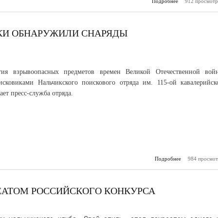
Подробнее
912 просмотр
о В КБ
произ
сельхозпр
вырос
КИ ОБНАРУЖИЛИ СНАРЯДЫ
тия взрывоопасных предметов времен Великой Отечественной вой
исковиками Нальчикского поискового отряда им. 115-ой кавалерийск
ет пресс-служба отряда.
Подробнее
984 просмот
о Наль
пои
обнаружили 
РЕАТОМ РОССИЙСКОГО КОНКУРСА