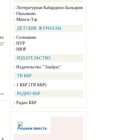
уации с
вирусом
Литературная Кабардино-Балкария
Ошхамахо
Минги-Тау
ДЕТСКИЕ ЖУРНАЛЫ
Солнышко
ке
НУР
57
НЮР
ИЗДАТЕЛЬСТВО
Издательство "Эльбрус"
ТВ КБР
1 КБР (ТВ КБР)
РАДИО КБР
ов
В Тереке
и улицу
Радио КБР
Решаем вместе
 в