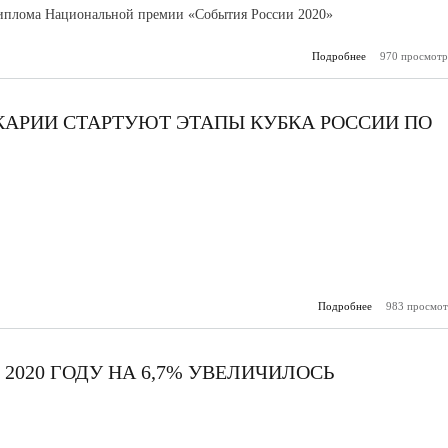
иплома Национальной премии «События России 2020»
Подробнее
970 просмотр
о Гастрофес
Нальчике 
специальный
КАРИИ СТАРТУЮТ ЭТАПЫ КУБКА РОССИИ ПО
Подробнее
о Завтра в Ка
983 просмот
Балкарии с
этапы Кубка Ро
горны
2020 ГОДУ НА 6,7% УВЕЛИЧИЛОСЬ