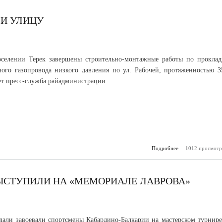
данные по сит
корона
ЛИ УЛИЦУ
оселении Терек завершены строительно-монтажные работы по проклад
ного газопровода низкого давления по ул. Рабочей, протяженностью 3
ет пресс-служба райадминистрации.
Подробнее
1012 просмотр
о 
газифицировал
ЫСТУПИЛИ НА «МЕМОРИАЛЕ ЛАВРОВА»
дали завоевали спортсмены Кабардино-Балкарии на мастерском турнире