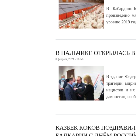
В Кабардино-Б
произведено мя
уровню 2019 го
В НАЛЬЧИКЕ ОТКРЫЛАСЬ В
8 февраля, 2021 - 16:56
В здании Федер
трагедии мирн
нацистов и их
давности», соо
КАЗБЕК КОКОВ ПОЗДРАВИ
БАЛКАРИИ С ДНЁМ РОССИ