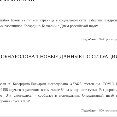
Казбек Коков на личной странице в социальной сети Instagram поздрав
ых работников Кабардино-Балкарии с Днём российской науку.
Подробнее
926 просмотр
о Казб
поздравил 
сообщество Каб
Балкарии
российско
Р ОБНАРОДОВАЛ НОВЫЕ ДАННЫЕ ПО СИТУАЦИ
аля в Кабардино-Балкарии исследовано 422425 тестов на COVID-1
9458 случаев заражения, в том числе 84 за минувшие сутки. Выздорове
ов, 347 скончались, - сообщает в понедельник Оперативный штаб 
оронавируса в КБР.
Подробнее
о Оперативный
860 просмотр
КБР обнародова