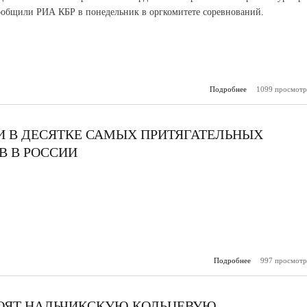
сообщили РИА КБР в понедельник в оргкомитете соревнований.
Подробнее
о Боксеры КБР 
1099 просмотр
высту
«Мемориале Л
 В ДЕСЯТКЕ САМЫХ ПРИТЯГАТЕЛЬНЫХ
 В РОССИИ
Подробнее
997 просмотр
о Ауши
источники в
самых притяга
термальных ист
ТРОЯТ НАЛЬЧИКСКУЮ КОЛЬЦЕВУЮ